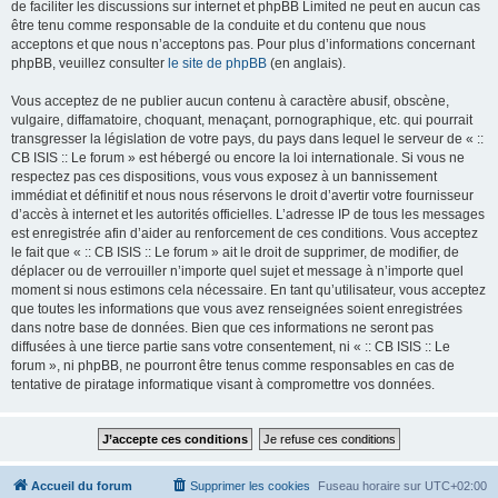
de faciliter les discussions sur internet et phpBB Limited ne peut en aucun cas
être tenu comme responsable de la conduite et du contenu que nous
acceptons et que nous n’acceptons pas. Pour plus d’informations concernant
phpBB, veuillez consulter
le site de phpBB
(en anglais).
Vous acceptez de ne publier aucun contenu à caractère abusif, obscène,
vulgaire, diffamatoire, choquant, menaçant, pornographique, etc. qui pourrait
transgresser la législation de votre pays, du pays dans lequel le serveur de « ::
CB ISIS :: Le forum » est hébergé ou encore la loi internationale. Si vous ne
respectez pas ces dispositions, vous vous exposez à un bannissement
immédiat et définitif et nous nous réservons le droit d’avertir votre fournisseur
d’accès à internet et les autorités officielles. L’adresse IP de tous les messages
est enregistrée afin d’aider au renforcement de ces conditions. Vous acceptez
le fait que « :: CB ISIS :: Le forum » ait le droit de supprimer, de modifier, de
déplacer ou de verrouiller n’importe quel sujet et message à n’importe quel
moment si nous estimons cela nécessaire. En tant qu’utilisateur, vous acceptez
que toutes les informations que vous avez renseignées soient enregistrées
dans notre base de données. Bien que ces informations ne seront pas
diffusées à une tierce partie sans votre consentement, ni « :: CB ISIS :: Le
forum », ni phpBB, ne pourront être tenus comme responsables en cas de
tentative de piratage informatique visant à compromettre vos données.
Accueil du forum
Supprimer les cookies
Fuseau horaire sur
UTC+02:00