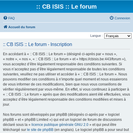
:: CB ISIS :: Le forum
FAQ
Connexion
Accueil du forum
Langue :
:: CB ISIS :: Le forum - Inscription
En accédant à « :: CB ISIS :: Le forum » (désigné ci-après par « nous »,
« notre », « nos », « :: CB ISIS :: Le forum » et « https://cbisis.be:443/forum »),
vous acceptez d’être légalement responsable des conditions suivantes. Si
vous n’acceptez pas d’être légalement responsable de toutes les conditions
suivantes, veuillez ne pas utiliser et accéder à « :: CB ISIS :: Le forum ». Nous
pouvons modifier ces conditions à n’importe quel moment et nous essaierons
de vous informer de ces modifications, bien que nous vous conseillons de
vérifier régulièrement par vous-même. En effet, si vous continuez à participer à
« :: CB ISIS :: Le forum » après que des modifications aient été effectuées, vous
acceptez d’être légalement responsable des conditions modifiées et mises à
jour.
Nos forums sont développés par phpBB (désignés ci-après par « logiciel
phpBB » et « phpBB Limited ») qui est un logiciel de forum de discussions
déclaré sous la «
licence publique générale GNU 2.0
» et qui peut être
téléchargé sur
le site de phpBB
(en anglais). Le logiciel phpBB a pour seul but