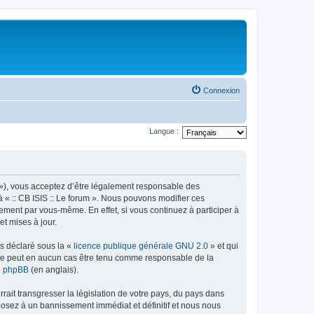
Connexion
Langue :
rum »), vous acceptez d’être légalement responsable des
à « :: CB ISIS :: Le forum ». Nous pouvons modifier ces
ement par vous-même. En effet, si vous continuez à participer à
et mises à jour.
ns déclaré sous la «
licence publique générale GNU 2.0
» et qui
ed ne peut en aucun cas être tenu comme responsable de la
de phpBB
(en anglais).
ait transgresser la législation de votre pays, du pays dans
xposez à un bannissement immédiat et définitif et nous nous