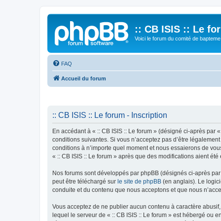
:: CB ISIS :: Le f
Voici le forum du comité de bapteme 
FAQ
Accueil du forum
:: CB ISIS :: Le forum - Inscription
En accédant à « :: CB ISIS :: Le forum » (désigné ci-après par «
conditions suivantes. Si vous n’acceptez pas d’être légalement 
conditions à n’importe quel moment et nous essaierons de vous 
« :: CB ISIS :: Le forum » après que des modifications aient ét
Nos forums sont développés par phpBB (désignés ci-après par «
peut être téléchargé sur
le site de phpBB
(en anglais). Le logic
conduite et du contenu que nous acceptons et que nous n’acce
Vous acceptez de ne publier aucun contenu à caractère abusif, 
lequel le serveur de « :: CB ISIS :: Le forum » est hébergé ou 