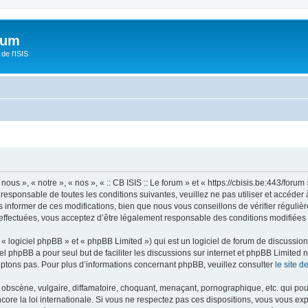
orum
de l'ISIS
 nous », « notre », « nos », « :: CB ISIS :: Le forum » et « https://cbisis.be:443/fo
responsable de toutes les conditions suivantes, veuillez ne pas utiliser et accéder 
informer de ces modifications, bien que nous vous conseillons de vérifier régulièr
é effectuées, vous acceptez d’être légalement responsable des conditions modifiées 
 logiciel phpBB » et « phpBB Limited ») qui est un logiciel de forum de discussio
iel phpBB a pour seul but de faciliter les discussions sur internet et phpBB Limit
ptons pas. Pour plus d’informations concernant phpBB, veuillez consulter
le site 
obscène, vulgaire, diffamatoire, choquant, menaçant, pornographique, etc. qui pourr
encore la loi internationale. Si vous ne respectez pas ces dispositions, vous vous e