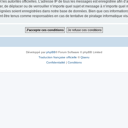
 et les autorités officielles. L’adresse IP de tous les messages est enregistrée afin 
ifier, de déplacer ou de verrouiller n’importe quel sujet et message à n’importe quel
ignées soient enregistrées dans notre base de données. Bien que ces informations n
ront être tenus comme responsables en cas de tentative de piratage informatique v
Développé par
phpBB
® Forum Software © phpBB Limited
Traduction française officielle
©
Qiaeru
Confidentialité
|
Conditions