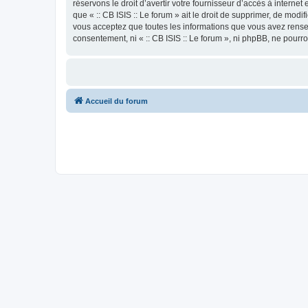
réservons le droit d’avertir votre fournisseur d’accès à internet
que « :: CB ISIS :: Le forum » ait le droit de supprimer, de mod
vous acceptez que toutes les informations que vous avez rense
consentement, ni « :: CB ISIS :: Le forum », ni phpBB, ne pour
Accueil du forum