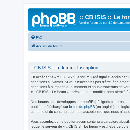
:: CB ISIS :: Le f
Voici le forum du comité de bapteme 
FAQ
Accueil du forum
:: CB ISIS :: Le forum - Inscription
En accédant à « :: CB ISIS :: Le forum » (désigné ci-après par «
conditions suivantes. Si vous n’acceptez pas d’être légalement 
conditions à n’importe quel moment et nous essaierons de vous 
« :: CB ISIS :: Le forum » après que des modifications aient ét
Nos forums sont développés par phpBB (désignés ci-après par «
peut être téléchargé sur
le site de phpBB
(en anglais). Le logic
conduite et du contenu que nous acceptons et que nous n’acce
Vous acceptez de ne publier aucun contenu à caractère abusif, 
lequel le serveur de « :: CB ISIS :: Le forum » est hébergé ou 