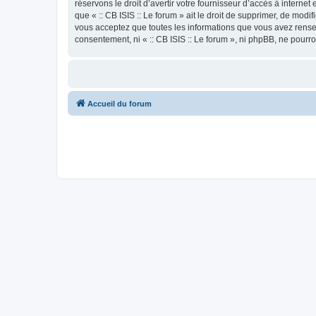
réservons le droit d’avertir votre fournisseur d’accès à internet
que « :: CB ISIS :: Le forum » ait le droit de supprimer, de mod
vous acceptez que toutes les informations que vous avez rense
consentement, ni « :: CB ISIS :: Le forum », ni phpBB, ne pour
Accueil du forum