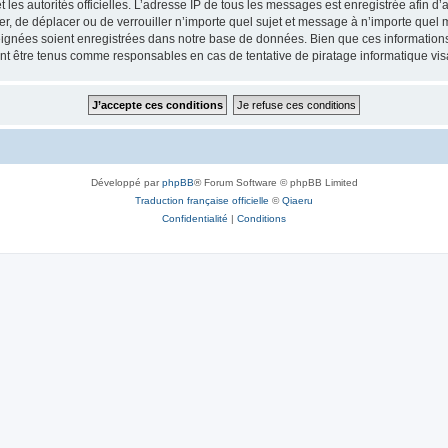
 et les autorités officielles. L’adresse IP de tous les messages est enregistrée afin 
ifier, de déplacer ou de verrouiller n’importe quel sujet et message à n’importe quel
ignées soient enregistrées dans notre base de données. Bien que ces informations n
ront être tenus comme responsables en cas de tentative de piratage informatique v
Développé par
phpBB
® Forum Software © phpBB Limited
Traduction française officielle
©
Qiaeru
Confidentialité
|
Conditions