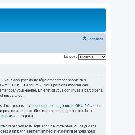
Connexion
Langue :
rum »), vous acceptez d’être légalement responsable des
à « :: CB ISIS :: Le forum ». Nous pouvons modifier ces
ement par vous-même. En effet, si vous continuez à participer à
et mises à jour.
ns déclaré sous la «
licence publique générale GNU 2.0
» et qui
ed ne peut en aucun cas être tenu comme responsable de la
de phpBB
(en anglais).
ait transgresser la législation de votre pays, du pays dans
xposez à un bannissement immédiat et définitif et nous nous