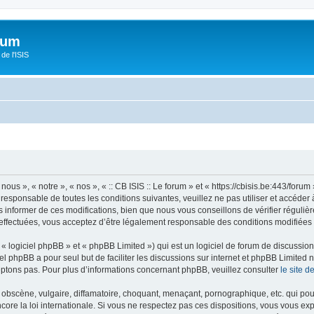
orum
de l'ISIS
 nous », « notre », « nos », « :: CB ISIS :: Le forum » et « https://cbisis.be:443/fo
responsable de toutes les conditions suivantes, veuillez ne pas utiliser et accéder 
informer de ces modifications, bien que nous vous conseillons de vérifier régulièr
é effectuées, vous acceptez d’être légalement responsable des conditions modifiées 
 logiciel phpBB » et « phpBB Limited ») qui est un logiciel de forum de discussio
iel phpBB a pour seul but de faciliter les discussions sur internet et phpBB Limit
ptons pas. Pour plus d’informations concernant phpBB, veuillez consulter
le site 
obscène, vulgaire, diffamatoire, choquant, menaçant, pornographique, etc. qui pourr
encore la loi internationale. Si vous ne respectez pas ces dispositions, vous vous e