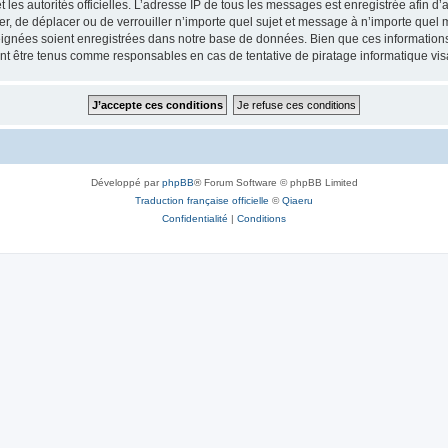
 et les autorités officielles. L’adresse IP de tous les messages est enregistrée afin 
ifier, de déplacer ou de verrouiller n’importe quel sujet et message à n’importe quel
ignées soient enregistrées dans notre base de données. Bien que ces informations n
ront être tenus comme responsables en cas de tentative de piratage informatique v
Développé par
phpBB
® Forum Software © phpBB Limited
Traduction française officielle
©
Qiaeru
Confidentialité
|
Conditions