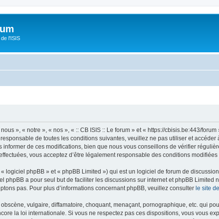
orum
de l'ISIS
 nous », « notre », « nos », « :: CB ISIS :: Le forum » et « https://cbisis.be:443/fo
responsable de toutes les conditions suivantes, veuillez ne pas utiliser et accéder 
informer de ces modifications, bien que nous vous conseillons de vérifier régulièr
é effectuées, vous acceptez d’être légalement responsable des conditions modifiées 
 logiciel phpBB » et « phpBB Limited ») qui est un logiciel de forum de discussio
iel phpBB a pour seul but de faciliter les discussions sur internet et phpBB Limit
ptons pas. Pour plus d’informations concernant phpBB, veuillez consulter
le site 
obscène, vulgaire, diffamatoire, choquant, menaçant, pornographique, etc. qui pourr
encore la loi internationale. Si vous ne respectez pas ces dispositions, vous vous e