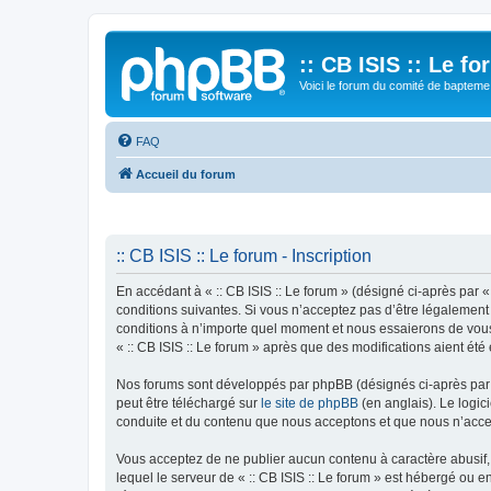
:: CB ISIS :: Le f
Voici le forum du comité de bapteme 
FAQ
Accueil du forum
:: CB ISIS :: Le forum - Inscription
En accédant à « :: CB ISIS :: Le forum » (désigné ci-après par «
conditions suivantes. Si vous n’acceptez pas d’être légalement 
conditions à n’importe quel moment et nous essaierons de vous 
« :: CB ISIS :: Le forum » après que des modifications aient ét
Nos forums sont développés par phpBB (désignés ci-après par «
peut être téléchargé sur
le site de phpBB
(en anglais). Le logic
conduite et du contenu que nous acceptons et que nous n’acce
Vous acceptez de ne publier aucun contenu à caractère abusif, 
lequel le serveur de « :: CB ISIS :: Le forum » est hébergé ou 