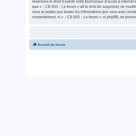
réservons le droit d’avertir votre fournisseur d’accès à internet
que « :: CB ISIS :: Le forum » ait le droit de supprimer, de mod
vous acceptez que toutes les informations que vous avez rense
consentement, ni « :: CB ISIS :: Le forum », ni phpBB, ne pour
Accueil du forum