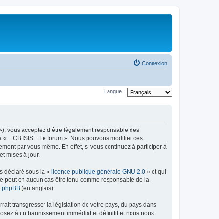
Connexion
Langue :
rum »), vous acceptez d’être légalement responsable des
à « :: CB ISIS :: Le forum ». Nous pouvons modifier ces
ement par vous-même. En effet, si vous continuez à participer à
et mises à jour.
ns déclaré sous la «
licence publique générale GNU 2.0
» et qui
ed ne peut en aucun cas être tenu comme responsable de la
de phpBB
(en anglais).
ait transgresser la législation de votre pays, du pays dans
xposez à un bannissement immédiat et définitif et nous nous