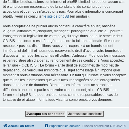
de faciliter les discussions sur internet et phpBB Limited ne peut en aucun cas
être tenu comme responsable de la conduite et du contenu que nous
acceptons et que nous n’acceptons pas. Pour plus d’informations concernant
phpBB, veuillez consulter
le site de phpBB
(en anglais).
Vous acceptez de ne publier aucun contenu à caractère abusif, obscène,
vulgaire, diffamatoire, choquant, menaçant, pornographique, etc. qui pourrait
transgresser la législation de votre pays, du pays dans lequel le serveur de « ::
CB ISIS :: Le forum » est hébergé ou encore la loi internationale. Si vous ne
respectez pas ces dispositions, vous vous exposez à un bannissement
immédiat et définitif et nous nous réservons le droit d’avertir votre fournisseur
d’accès à internet et les autorités officielles. L’adresse IP de tous les messages
est enregistrée afin d’aider au renforcement de ces conditions. Vous acceptez
le fait que « :: CB ISIS :: Le forum » ait le droit de supprimer, de modifier, de
déplacer ou de verrouiller n’importe quel sujet et message à n’importe quel
moment si nous estimons cela nécessaire. En tant qu’utilisateur, vous acceptez
que toutes les informations que vous avez renseignées soient enregistrées
dans notre base de données. Bien que ces informations ne seront pas
diffusées à une tierce partie sans votre consentement, ni « :: CB ISIS :: Le
forum », ni phpBB, ne pourront être tenus comme responsables en cas de
tentative de piratage informatique visant à compromettre vos données.
Accueil du forum
Supprimer les cookies
Fuseau horaire sur
UTC+02:00