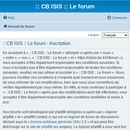
:: CB ISIS :: Le forum
FAQ
Connexion
Accueil du forum
Langue :
:: CB ISIS :: Le forum - Inscription
En accédant à « :: CB ISIS :: Le forum » (désigné ci-après par « nous »,
« notre », « nos », « :: CB ISIS :: Le forum » et « https://cbisis.be:443/forum »),
vous acceptez d’être légalement responsable des conditions suivantes. Si
vous n’acceptez pas d’être légalement responsable de toutes les conditions
suivantes, veuillez ne pas utiliser et accéder à « :: CB ISIS :: Le forum ». Nous
pouvons modifier ces conditions à n’importe quel moment et nous essaierons
de vous informer de ces modifications, bien que nous vous conseillons de
vérifier régulièrement par vous-même. En effet, si vous continuez à participer à
« :: CB ISIS :: Le forum » après que des modifications aient été effectuées, vous
acceptez d’être légalement responsable des conditions modifiées et mises à
jour.
Nos forums sont développés par phpBB (désignés ci-après par « logiciel
phpBB » et « phpBB Limited ») qui est un logiciel de forum de discussions
déclaré sous la «
licence publique générale GNU 2.0
» et qui peut être
téléchargé sur
le site de phpBB
(en anglais). Le logiciel phpBB a pour seul but