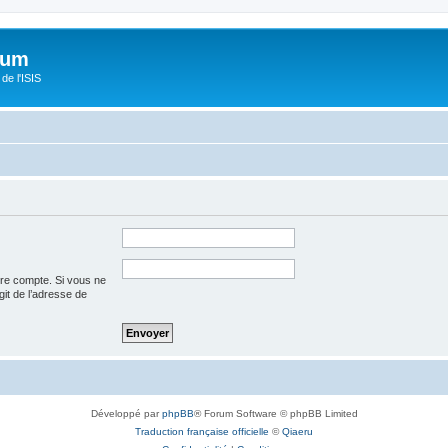
orum
de l'ISIS
tre compte. Si vous ne
agit de l’adresse de
Développé par
phpBB
® Forum Software © phpBB Limited
Traduction française officielle
©
Qiaeru