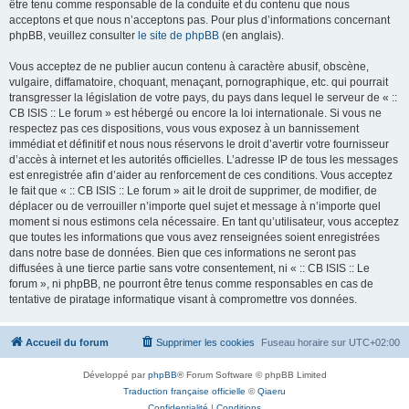
être tenu comme responsable de la conduite et du contenu que nous
acceptons et que nous n’acceptons pas. Pour plus d’informations concernant
phpBB, veuillez consulter
le site de phpBB
(en anglais).
Vous acceptez de ne publier aucun contenu à caractère abusif, obscène,
vulgaire, diffamatoire, choquant, menaçant, pornographique, etc. qui pourrait
transgresser la législation de votre pays, du pays dans lequel le serveur de « ::
CB ISIS :: Le forum » est hébergé ou encore la loi internationale. Si vous ne
respectez pas ces dispositions, vous vous exposez à un bannissement
immédiat et définitif et nous nous réservons le droit d’avertir votre fournisseur
d’accès à internet et les autorités officielles. L’adresse IP de tous les messages
est enregistrée afin d’aider au renforcement de ces conditions. Vous acceptez
le fait que « :: CB ISIS :: Le forum » ait le droit de supprimer, de modifier, de
déplacer ou de verrouiller n’importe quel sujet et message à n’importe quel
moment si nous estimons cela nécessaire. En tant qu’utilisateur, vous acceptez
que toutes les informations que vous avez renseignées soient enregistrées
dans notre base de données. Bien que ces informations ne seront pas
diffusées à une tierce partie sans votre consentement, ni « :: CB ISIS :: Le
forum », ni phpBB, ne pourront être tenus comme responsables en cas de
tentative de piratage informatique visant à compromettre vos données.
Accueil du forum
Supprimer les cookies
Fuseau horaire sur
UTC+02:00
Développé par
phpBB
® Forum Software © phpBB Limited
Traduction française officielle
©
Qiaeru
Confidentialité
|
Conditions