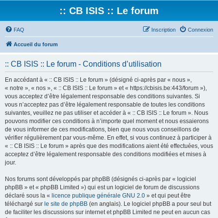
:: CB ISIS :: Le forum
FAQ
Inscription
Connexion
Accueil du forum
:: CB ISIS :: Le forum - Conditions d’utilisation
En accédant à « :: CB ISIS :: Le forum » (désigné ci-après par « nous »,
« notre », « nos », « :: CB ISIS :: Le forum » et « https://cbisis.be:443/forum »),
vous acceptez d’être légalement responsable des conditions suivantes. Si
vous n’acceptez pas d’être légalement responsable de toutes les conditions
suivantes, veuillez ne pas utiliser et accéder à « :: CB ISIS :: Le forum ». Nous
pouvons modifier ces conditions à n’importe quel moment et nous essaierons
de vous informer de ces modifications, bien que nous vous conseillons de
vérifier régulièrement par vous-même. En effet, si vous continuez à participer à
« :: CB ISIS :: Le forum » après que des modifications aient été effectuées, vous
acceptez d’être légalement responsable des conditions modifiées et mises à
jour.
Nos forums sont développés par phpBB (désignés ci-après par « logiciel
phpBB » et « phpBB Limited ») qui est un logiciel de forum de discussions
déclaré sous la «
licence publique générale GNU 2.0
» et qui peut être
téléchargé sur
le site de phpBB
(en anglais). Le logiciel phpBB a pour seul but
de faciliter les discussions sur internet et phpBB Limited ne peut en aucun cas