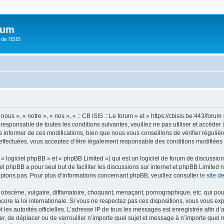
orum
de l'ISIS
 nous », « notre », « nos », « :: CB ISIS :: Le forum » et « https://cbisis.be:443/fo
responsable de toutes les conditions suivantes, veuillez ne pas utiliser et accéder 
informer de ces modifications, bien que nous vous conseillons de vérifier régulièr
é effectuées, vous acceptez d’être légalement responsable des conditions modifiées 
 logiciel phpBB » et « phpBB Limited ») qui est un logiciel de forum de discussio
iel phpBB a pour seul but de faciliter les discussions sur internet et phpBB Limit
ptons pas. Pour plus d’informations concernant phpBB, veuillez consulter
le site 
obscène, vulgaire, diffamatoire, choquant, menaçant, pornographique, etc. qui pourr
encore la loi internationale. Si vous ne respectez pas ces dispositions, vous vous e
 et les autorités officielles. L’adresse IP de tous les messages est enregistrée afin 
ifier, de déplacer ou de verrouiller n’importe quel sujet et message à n’importe quel