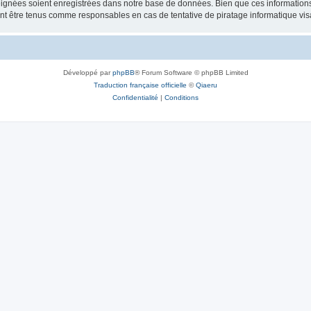
ignées soient enregistrées dans notre base de données. Bien que ces informations n
ront être tenus comme responsables en cas de tentative de piratage informatique v
Développé par
phpBB
® Forum Software © phpBB Limited
Traduction française officielle
©
Qiaeru
Confidentialité
|
Conditions