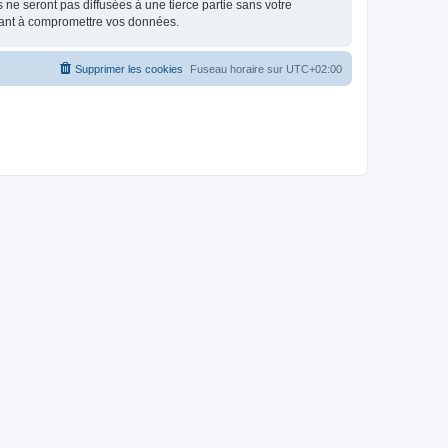
e seront pas diffusées à une tierce partie sans votre
isant à compromettre vos données.
Supprimer les cookies
Fuseau horaire sur
UTC+02:00