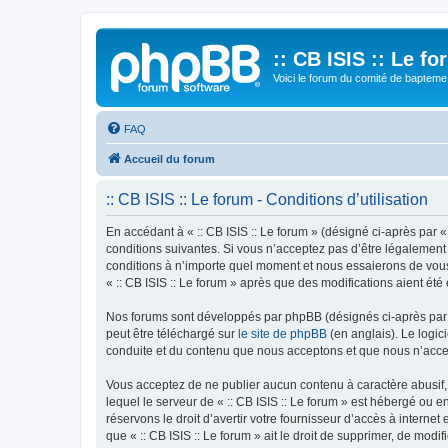
:: CB ISIS :: Le f
Voici le forum du comité de bapteme 
FAQ
Accueil du forum
:: CB ISIS :: Le forum - Conditions d’utilisation
En accédant à « :: CB ISIS :: Le forum » (désigné ci-après par «
conditions suivantes. Si vous n’acceptez pas d’être légalement 
conditions à n’importe quel moment et nous essaierons de vous 
« :: CB ISIS :: Le forum » après que des modifications aient ét
Nos forums sont développés par phpBB (désignés ci-après par «
peut être téléchargé sur
le site de phpBB
(en anglais). Le logic
conduite et du contenu que nous acceptons et que nous n’acce
Vous acceptez de ne publier aucun contenu à caractère abusif, 
lequel le serveur de « :: CB ISIS :: Le forum » est hébergé ou 
réservons le droit d’avertir votre fournisseur d’accès à internet
que « :: CB ISIS :: Le forum » ait le droit de supprimer, de mod