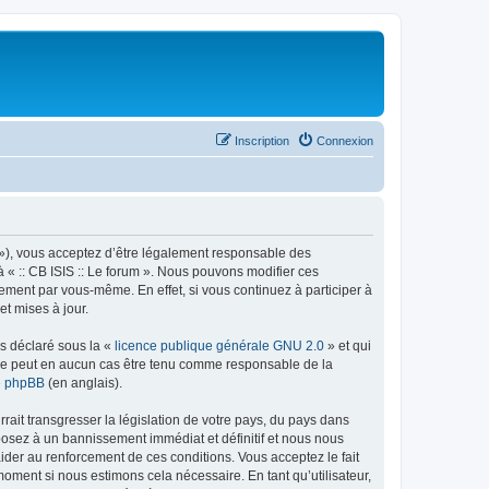
Inscription
Connexion
rum »), vous acceptez d’être légalement responsable des
à « :: CB ISIS :: Le forum ». Nous pouvons modifier ces
ement par vous-même. En effet, si vous continuez à participer à
et mises à jour.
ns déclaré sous la «
licence publique générale GNU 2.0
» et qui
ed ne peut en aucun cas être tenu comme responsable de la
de phpBB
(en anglais).
ait transgresser la législation de votre pays, du pays dans
xposez à un bannissement immédiat et définitif et nous nous
d’aider au renforcement de ces conditions. Vous acceptez le fait
 moment si nous estimons cela nécessaire. En tant qu’utilisateur,