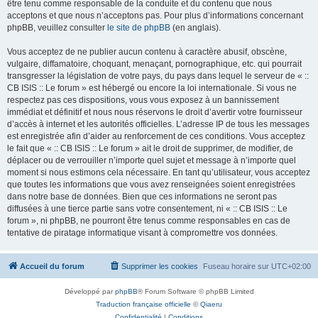
être tenu comme responsable de la conduite et du contenu que nous
acceptons et que nous n’acceptons pas. Pour plus d’informations concernant
phpBB, veuillez consulter
le site de phpBB
(en anglais).
Vous acceptez de ne publier aucun contenu à caractère abusif, obscène,
vulgaire, diffamatoire, choquant, menaçant, pornographique, etc. qui pourrait
transgresser la législation de votre pays, du pays dans lequel le serveur de « ::
CB ISIS :: Le forum » est hébergé ou encore la loi internationale. Si vous ne
respectez pas ces dispositions, vous vous exposez à un bannissement
immédiat et définitif et nous nous réservons le droit d’avertir votre fournisseur
d’accès à internet et les autorités officielles. L’adresse IP de tous les messages
est enregistrée afin d’aider au renforcement de ces conditions. Vous acceptez
le fait que « :: CB ISIS :: Le forum » ait le droit de supprimer, de modifier, de
déplacer ou de verrouiller n’importe quel sujet et message à n’importe quel
moment si nous estimons cela nécessaire. En tant qu’utilisateur, vous acceptez
que toutes les informations que vous avez renseignées soient enregistrées
dans notre base de données. Bien que ces informations ne seront pas
diffusées à une tierce partie sans votre consentement, ni « :: CB ISIS :: Le
forum », ni phpBB, ne pourront être tenus comme responsables en cas de
tentative de piratage informatique visant à compromettre vos données.
Accueil du forum
Supprimer les cookies
Fuseau horaire sur
UTC+02:00
Développé par
phpBB
® Forum Software © phpBB Limited
Traduction française officielle
©
Qiaeru
Confidentialité
|
Conditions