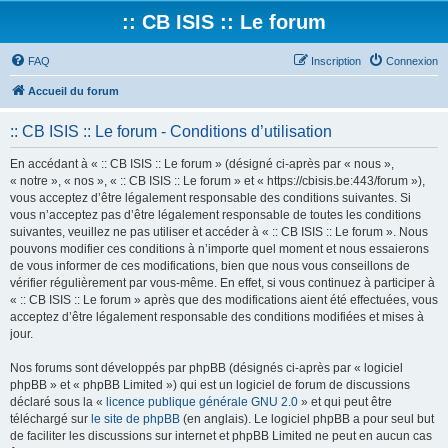
:: CB ISIS :: Le forum
FAQ
Inscription
Connexion
Accueil du forum
:: CB ISIS :: Le forum - Conditions d’utilisation
En accédant à « :: CB ISIS :: Le forum » (désigné ci-après par « nous »,
« notre », « nos », « :: CB ISIS :: Le forum » et « https://cbisis.be:443/forum »),
vous acceptez d’être légalement responsable des conditions suivantes. Si
vous n’acceptez pas d’être légalement responsable de toutes les conditions
suivantes, veuillez ne pas utiliser et accéder à « :: CB ISIS :: Le forum ». Nous
pouvons modifier ces conditions à n’importe quel moment et nous essaierons
de vous informer de ces modifications, bien que nous vous conseillons de
vérifier régulièrement par vous-même. En effet, si vous continuez à participer à
« :: CB ISIS :: Le forum » après que des modifications aient été effectuées, vous
acceptez d’être légalement responsable des conditions modifiées et mises à
jour.
Nos forums sont développés par phpBB (désignés ci-après par « logiciel
phpBB » et « phpBB Limited ») qui est un logiciel de forum de discussions
déclaré sous la «
licence publique générale GNU 2.0
» et qui peut être
téléchargé sur
le site de phpBB
(en anglais). Le logiciel phpBB a pour seul but
de faciliter les discussions sur internet et phpBB Limited ne peut en aucun cas