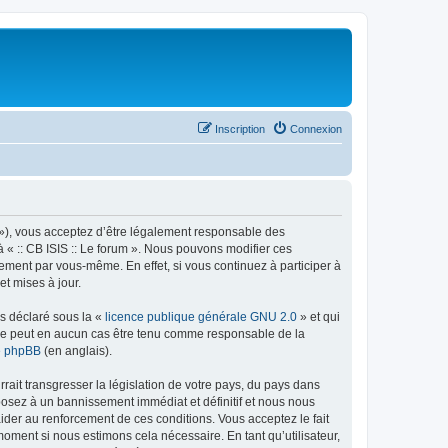
Inscription
Connexion
rum »), vous acceptez d’être légalement responsable des
à « :: CB ISIS :: Le forum ». Nous pouvons modifier ces
ement par vous-même. En effet, si vous continuez à participer à
et mises à jour.
ns déclaré sous la «
licence publique générale GNU 2.0
» et qui
ed ne peut en aucun cas être tenu comme responsable de la
de phpBB
(en anglais).
ait transgresser la législation de votre pays, du pays dans
xposez à un bannissement immédiat et définitif et nous nous
d’aider au renforcement de ces conditions. Vous acceptez le fait
 moment si nous estimons cela nécessaire. En tant qu’utilisateur,