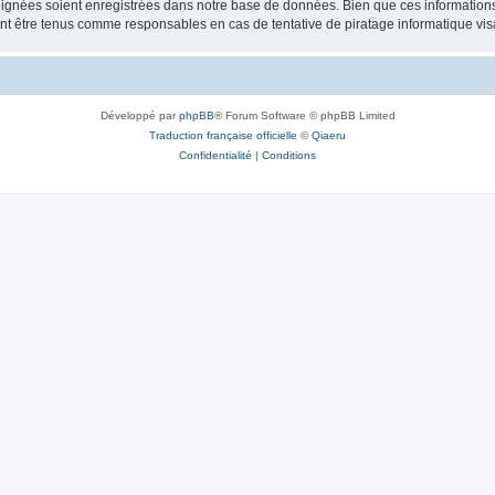
ignées soient enregistrées dans notre base de données. Bien que ces informations n
ront être tenus comme responsables en cas de tentative de piratage informatique v
Développé par
phpBB
® Forum Software © phpBB Limited
Traduction française officielle
©
Qiaeru
Confidentialité
|
Conditions