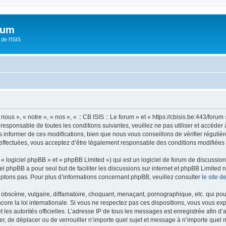
orum
de l'ISIS
 nous », « notre », « nos », « :: CB ISIS :: Le forum » et « https://cbisis.be:443/fo
responsable de toutes les conditions suivantes, veuillez ne pas utiliser et accéder 
informer de ces modifications, bien que nous vous conseillons de vérifier régulièr
é effectuées, vous acceptez d’être légalement responsable des conditions modifiées 
 logiciel phpBB » et « phpBB Limited ») qui est un logiciel de forum de discussio
iel phpBB a pour seul but de faciliter les discussions sur internet et phpBB Limit
ptons pas. Pour plus d’informations concernant phpBB, veuillez consulter
le site 
obscène, vulgaire, diffamatoire, choquant, menaçant, pornographique, etc. qui pourr
encore la loi internationale. Si vous ne respectez pas ces dispositions, vous vous e
 et les autorités officielles. L’adresse IP de tous les messages est enregistrée afin 
ifier, de déplacer ou de verrouiller n’importe quel sujet et message à n’importe quel