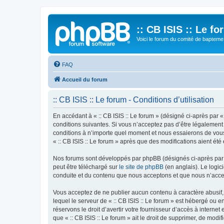
:: CB ISIS :: Le f
Voici le forum du comité de bapteme 
FAQ
Accueil du forum
:: CB ISIS :: Le forum - Conditions d’utilisation
En accédant à « :: CB ISIS :: Le forum » (désigné ci-après par «
conditions suivantes. Si vous n’acceptez pas d’être légalement 
conditions à n’importe quel moment et nous essaierons de vous 
« :: CB ISIS :: Le forum » après que des modifications aient ét
Nos forums sont développés par phpBB (désignés ci-après par «
peut être téléchargé sur
le site de phpBB
(en anglais). Le logic
conduite et du contenu que nous acceptons et que nous n’acce
Vous acceptez de ne publier aucun contenu à caractère abusif, 
lequel le serveur de « :: CB ISIS :: Le forum » est hébergé ou 
réservons le droit d’avertir votre fournisseur d’accès à internet
que « :: CB ISIS :: Le forum » ait le droit de supprimer, de mod