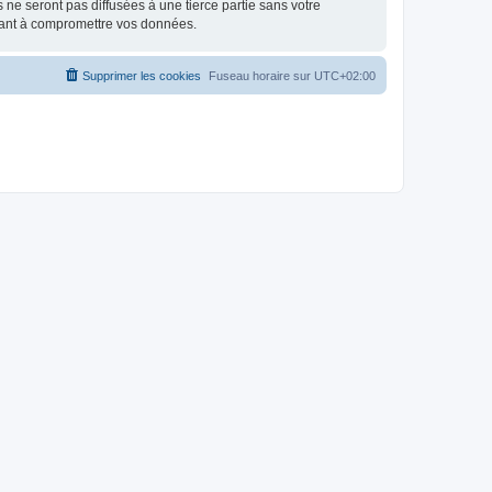
e seront pas diffusées à une tierce partie sans votre
isant à compromettre vos données.
Supprimer les cookies
Fuseau horaire sur
UTC+02:00