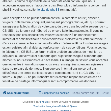
être tenu comme responsable de la conduite et du contenu que nous
acceptons et que nous n’acceptons pas. Pour plus d’informations concernant
phpBB, veuillez consulter
le site de phpBB
(en anglais).
Vous acceptez de ne publier aucun contenu à caractère abusif, obscène,
vulgaire, diffamatoire, choquant, menaçant, pornographique, etc. qui pourrait
transgresser la législation de votre pays, du pays dans lequel le serveur de « ::
CB ISIS :: Le forum » est hébergé ou encore la loi internationale. Si vous ne
respectez pas ces dispositions, vous vous exposez à un bannissement
immédiat et définitif et nous nous réservons le droit d’avertir votre fournisseur
d’accès à internet et les autorités officielles. L’adresse IP de tous les messages
est enregistrée afin d’aider au renforcement de ces conditions. Vous acceptez
le fait que « :: CB ISIS :: Le forum » ait le droit de supprimer, de modifier, de
déplacer ou de verrouiller n’importe quel sujet et message à n’importe quel
moment si nous estimons cela nécessaire. En tant qu’utilisateur, vous acceptez
que toutes les informations que vous avez renseignées soient enregistrées
dans notre base de données. Bien que ces informations ne seront pas
diffusées à une tierce partie sans votre consentement, ni « :: CB ISIS :: Le
forum », ni phpBB, ne pourront être tenus comme responsables en cas de
tentative de piratage informatique visant à compromettre vos données.
Accueil du forum
Supprimer les cookies
Fuseau horaire sur
UTC+02:00
Développé par
phpBB
® Forum Software © phpBB Limited
Traduction française officielle
©
Qiaeru
Confidentialité
|
Conditions