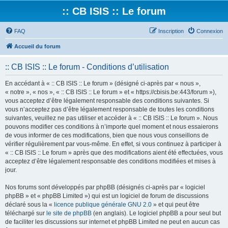
:: CB ISIS :: Le forum
FAQ
Inscription
Connexion
Accueil du forum
:: CB ISIS :: Le forum - Conditions d’utilisation
En accédant à « :: CB ISIS :: Le forum » (désigné ci-après par « nous »,
« notre », « nos », « :: CB ISIS :: Le forum » et « https://cbisis.be:443/forum »),
vous acceptez d’être légalement responsable des conditions suivantes. Si
vous n’acceptez pas d’être légalement responsable de toutes les conditions
suivantes, veuillez ne pas utiliser et accéder à « :: CB ISIS :: Le forum ». Nous
pouvons modifier ces conditions à n’importe quel moment et nous essaierons
de vous informer de ces modifications, bien que nous vous conseillons de
vérifier régulièrement par vous-même. En effet, si vous continuez à participer à
« :: CB ISIS :: Le forum » après que des modifications aient été effectuées, vous
acceptez d’être légalement responsable des conditions modifiées et mises à
jour.
Nos forums sont développés par phpBB (désignés ci-après par « logiciel
phpBB » et « phpBB Limited ») qui est un logiciel de forum de discussions
déclaré sous la «
licence publique générale GNU 2.0
» et qui peut être
téléchargé sur
le site de phpBB
(en anglais). Le logiciel phpBB a pour seul but
de faciliter les discussions sur internet et phpBB Limited ne peut en aucun cas