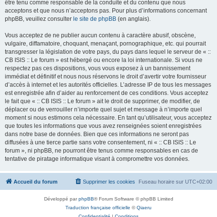
être tenu comme responsable de la conduite et du contenu que nous
acceptons et que nous n’acceptons pas. Pour plus d’informations concernant
phpBB, veuillez consulter
le site de phpBB
(en anglais).
Vous acceptez de ne publier aucun contenu à caractère abusif, obscène,
vulgaire, diffamatoire, choquant, menaçant, pornographique, etc. qui pourrait
transgresser la législation de votre pays, du pays dans lequel le serveur de « ::
CB ISIS :: Le forum » est hébergé ou encore la loi internationale. Si vous ne
respectez pas ces dispositions, vous vous exposez à un bannissement
immédiat et définitif et nous nous réservons le droit d’avertir votre fournisseur
d’accès à internet et les autorités officielles. L’adresse IP de tous les messages
est enregistrée afin d’aider au renforcement de ces conditions. Vous acceptez
le fait que « :: CB ISIS :: Le forum » ait le droit de supprimer, de modifier, de
déplacer ou de verrouiller n’importe quel sujet et message à n’importe quel
moment si nous estimons cela nécessaire. En tant qu’utilisateur, vous acceptez
que toutes les informations que vous avez renseignées soient enregistrées
dans notre base de données. Bien que ces informations ne seront pas
diffusées à une tierce partie sans votre consentement, ni « :: CB ISIS :: Le
forum », ni phpBB, ne pourront être tenus comme responsables en cas de
tentative de piratage informatique visant à compromettre vos données.
Accueil du forum
Supprimer les cookies
Fuseau horaire sur
UTC+02:00
Développé par
phpBB
® Forum Software © phpBB Limited
Traduction française officielle
©
Qiaeru
Confidentialité
|
Conditions