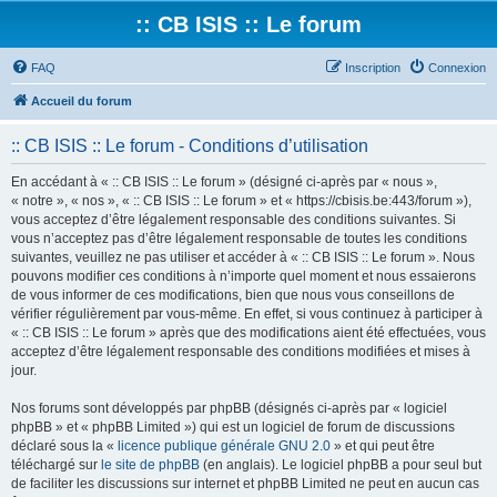
:: CB ISIS :: Le forum
FAQ
Inscription
Connexion
Accueil du forum
:: CB ISIS :: Le forum - Conditions d’utilisation
En accédant à « :: CB ISIS :: Le forum » (désigné ci-après par « nous »,
« notre », « nos », « :: CB ISIS :: Le forum » et « https://cbisis.be:443/forum »),
vous acceptez d’être légalement responsable des conditions suivantes. Si
vous n’acceptez pas d’être légalement responsable de toutes les conditions
suivantes, veuillez ne pas utiliser et accéder à « :: CB ISIS :: Le forum ». Nous
pouvons modifier ces conditions à n’importe quel moment et nous essaierons
de vous informer de ces modifications, bien que nous vous conseillons de
vérifier régulièrement par vous-même. En effet, si vous continuez à participer à
« :: CB ISIS :: Le forum » après que des modifications aient été effectuées, vous
acceptez d’être légalement responsable des conditions modifiées et mises à
jour.
Nos forums sont développés par phpBB (désignés ci-après par « logiciel
phpBB » et « phpBB Limited ») qui est un logiciel de forum de discussions
déclaré sous la «
licence publique générale GNU 2.0
» et qui peut être
téléchargé sur
le site de phpBB
(en anglais). Le logiciel phpBB a pour seul but
de faciliter les discussions sur internet et phpBB Limited ne peut en aucun cas