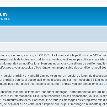
orum
de l'ISIS
 nous », « notre », « nos », « :: CB ISIS :: Le forum » et « https://cbisis.be:443/fo
responsable de toutes les conditions suivantes, veuillez ne pas utiliser et accéder 
informer de ces modifications, bien que nous vous conseillons de vérifier régulièr
é effectuées, vous acceptez d’être légalement responsable des conditions modifiées 
 logiciel phpBB » et « phpBB Limited ») qui est un logiciel de forum de discussio
iel phpBB a pour seul but de faciliter les discussions sur internet et phpBB Limit
ptons pas. Pour plus d’informations concernant phpBB, veuillez consulter
le site 
obscène, vulgaire, diffamatoire, choquant, menaçant, pornographique, etc. qui pourr
encore la loi internationale. Si vous ne respectez pas ces dispositions, vous vous e
 et les autorités officielles. L’adresse IP de tous les messages est enregistrée afin 
ifier, de déplacer ou de verrouiller n’importe quel sujet et message à n’importe quel