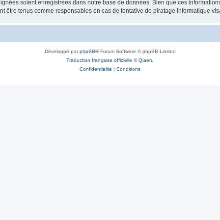
ignées soient enregistrées dans notre base de données. Bien que ces informations n
ront être tenus comme responsables en cas de tentative de piratage informatique v
Développé par
phpBB
® Forum Software © phpBB Limited
Traduction française officielle
©
Qiaeru
Confidentialité
|
Conditions