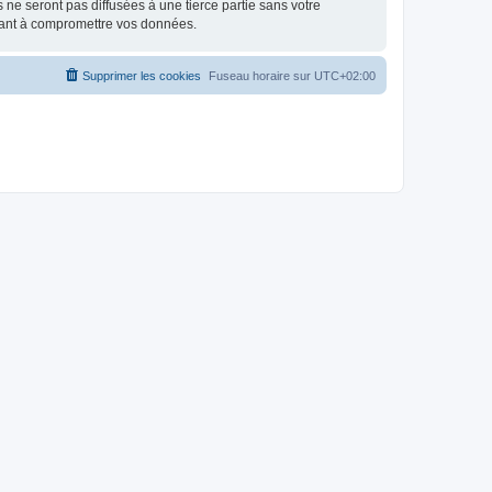
e seront pas diffusées à une tierce partie sans votre
isant à compromettre vos données.
Supprimer les cookies
Fuseau horaire sur
UTC+02:00