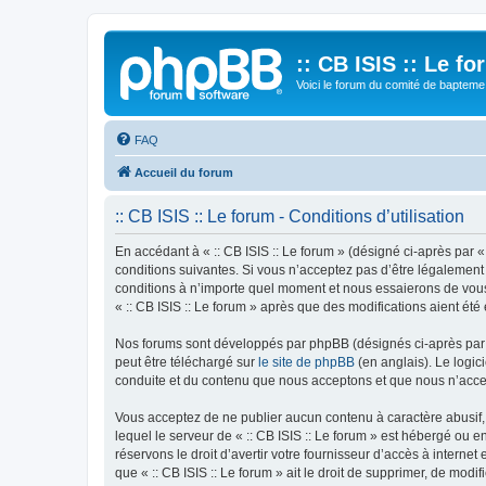
:: CB ISIS :: Le f
Voici le forum du comité de bapteme 
FAQ
Accueil du forum
:: CB ISIS :: Le forum - Conditions d’utilisation
En accédant à « :: CB ISIS :: Le forum » (désigné ci-après par «
conditions suivantes. Si vous n’acceptez pas d’être légalement 
conditions à n’importe quel moment et nous essaierons de vous 
« :: CB ISIS :: Le forum » après que des modifications aient ét
Nos forums sont développés par phpBB (désignés ci-après par «
peut être téléchargé sur
le site de phpBB
(en anglais). Le logic
conduite et du contenu que nous acceptons et que nous n’acce
Vous acceptez de ne publier aucun contenu à caractère abusif, 
lequel le serveur de « :: CB ISIS :: Le forum » est hébergé ou 
réservons le droit d’avertir votre fournisseur d’accès à internet
que « :: CB ISIS :: Le forum » ait le droit de supprimer, de mod