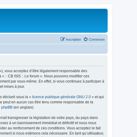
Inscription
Connexion
rum »), vous acceptez d’être légalement responsable des
à « :: CB ISIS :: Le forum ». Nous pouvons modifier ces
ement par vous-même. En effet, si vous continuez à participer à
et mises à jour.
ns déclaré sous la «
licence publique générale GNU 2.0
» et qui
ed ne peut en aucun cas être tenu comme responsable de la
de phpBB
(en anglais).
ait transgresser la législation de votre pays, du pays dans
xposez à un bannissement immédiat et définitif et nous nous
d’aider au renforcement de ces conditions. Vous acceptez le fait
 moment si nous estimons cela nécessaire. En tant qu’utilisateur,