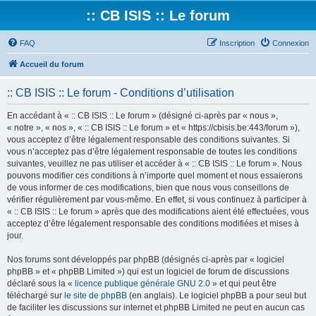
:: CB ISIS :: Le forum
FAQ
Inscription
Connexion
Accueil du forum
:: CB ISIS :: Le forum - Conditions d’utilisation
En accédant à « :: CB ISIS :: Le forum » (désigné ci-après par « nous »,
« notre », « nos », « :: CB ISIS :: Le forum » et « https://cbisis.be:443/forum »),
vous acceptez d’être légalement responsable des conditions suivantes. Si
vous n’acceptez pas d’être légalement responsable de toutes les conditions
suivantes, veuillez ne pas utiliser et accéder à « :: CB ISIS :: Le forum ». Nous
pouvons modifier ces conditions à n’importe quel moment et nous essaierons
de vous informer de ces modifications, bien que nous vous conseillons de
vérifier régulièrement par vous-même. En effet, si vous continuez à participer à
« :: CB ISIS :: Le forum » après que des modifications aient été effectuées, vous
acceptez d’être légalement responsable des conditions modifiées et mises à
jour.
Nos forums sont développés par phpBB (désignés ci-après par « logiciel
phpBB » et « phpBB Limited ») qui est un logiciel de forum de discussions
déclaré sous la «
licence publique générale GNU 2.0
» et qui peut être
téléchargé sur
le site de phpBB
(en anglais). Le logiciel phpBB a pour seul but
de faciliter les discussions sur internet et phpBB Limited ne peut en aucun cas