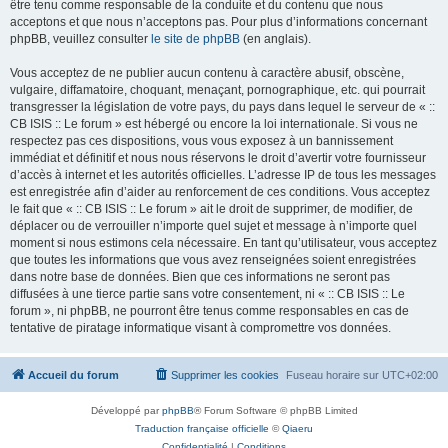
être tenu comme responsable de la conduite et du contenu que nous
acceptons et que nous n’acceptons pas. Pour plus d’informations concernant
phpBB, veuillez consulter
le site de phpBB
(en anglais).
Vous acceptez de ne publier aucun contenu à caractère abusif, obscène,
vulgaire, diffamatoire, choquant, menaçant, pornographique, etc. qui pourrait
transgresser la législation de votre pays, du pays dans lequel le serveur de « ::
CB ISIS :: Le forum » est hébergé ou encore la loi internationale. Si vous ne
respectez pas ces dispositions, vous vous exposez à un bannissement
immédiat et définitif et nous nous réservons le droit d’avertir votre fournisseur
d’accès à internet et les autorités officielles. L’adresse IP de tous les messages
est enregistrée afin d’aider au renforcement de ces conditions. Vous acceptez
le fait que « :: CB ISIS :: Le forum » ait le droit de supprimer, de modifier, de
déplacer ou de verrouiller n’importe quel sujet et message à n’importe quel
moment si nous estimons cela nécessaire. En tant qu’utilisateur, vous acceptez
que toutes les informations que vous avez renseignées soient enregistrées
dans notre base de données. Bien que ces informations ne seront pas
diffusées à une tierce partie sans votre consentement, ni « :: CB ISIS :: Le
forum », ni phpBB, ne pourront être tenus comme responsables en cas de
tentative de piratage informatique visant à compromettre vos données.
Accueil du forum
Supprimer les cookies
Fuseau horaire sur
UTC+02:00
Développé par
phpBB
® Forum Software © phpBB Limited
Traduction française officielle
©
Qiaeru
Confidentialité
|
Conditions