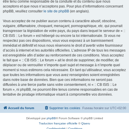
être tenu comme responsable de la conduite et du contenu que nous
acceptons et que nous n’acceptons pas. Pour plus d’informations concernant
phpBB, veuillez consulter
le site de phpBB
(en anglais).
Vous acceptez de ne publier aucun contenu à caractère abusif, obscène,
vulgaire, diffamatoire, choquant, menaçant, pornographique, etc. qui pourrait
transgresser la législation de votre pays, du pays dans lequel le serveur de « ::
CB ISIS :: Le forum » est hébergé ou encore la loi internationale. Si vous ne
respectez pas ces dispositions, vous vous exposez à un bannissement
immédiat et définitif et nous nous réservons le droit d’avertir votre fournisseur
d’accès à internet et les autorités officielles. L’adresse IP de tous les messages
est enregistrée afin d’aider au renforcement de ces conditions. Vous acceptez
le fait que « :: CB ISIS :: Le forum » ait le droit de supprimer, de modifier, de
déplacer ou de verrouiller n’importe quel sujet et message à n’importe quel
moment si nous estimons cela nécessaire. En tant qu’utilisateur, vous acceptez
que toutes les informations que vous avez renseignées soient enregistrées
dans notre base de données. Bien que ces informations ne seront pas
diffusées à une tierce partie sans votre consentement, ni « :: CB ISIS :: Le
forum », ni phpBB, ne pourront être tenus comme responsables en cas de
tentative de piratage informatique visant à compromettre vos données.
Accueil du forum
Supprimer les cookies
Fuseau horaire sur
UTC+02:00
Développé par
phpBB
® Forum Software © phpBB Limited
Traduction française officielle
©
Qiaeru
Confidentialité
|
Conditions