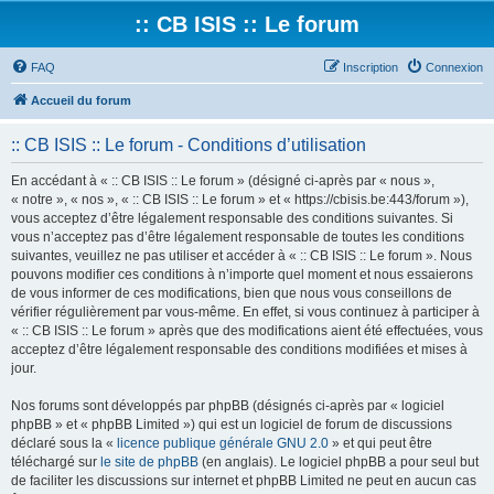
:: CB ISIS :: Le forum
FAQ
Inscription
Connexion
Accueil du forum
:: CB ISIS :: Le forum - Conditions d’utilisation
En accédant à « :: CB ISIS :: Le forum » (désigné ci-après par « nous »,
« notre », « nos », « :: CB ISIS :: Le forum » et « https://cbisis.be:443/forum »),
vous acceptez d’être légalement responsable des conditions suivantes. Si
vous n’acceptez pas d’être légalement responsable de toutes les conditions
suivantes, veuillez ne pas utiliser et accéder à « :: CB ISIS :: Le forum ». Nous
pouvons modifier ces conditions à n’importe quel moment et nous essaierons
de vous informer de ces modifications, bien que nous vous conseillons de
vérifier régulièrement par vous-même. En effet, si vous continuez à participer à
« :: CB ISIS :: Le forum » après que des modifications aient été effectuées, vous
acceptez d’être légalement responsable des conditions modifiées et mises à
jour.
Nos forums sont développés par phpBB (désignés ci-après par « logiciel
phpBB » et « phpBB Limited ») qui est un logiciel de forum de discussions
déclaré sous la «
licence publique générale GNU 2.0
» et qui peut être
téléchargé sur
le site de phpBB
(en anglais). Le logiciel phpBB a pour seul but
de faciliter les discussions sur internet et phpBB Limited ne peut en aucun cas