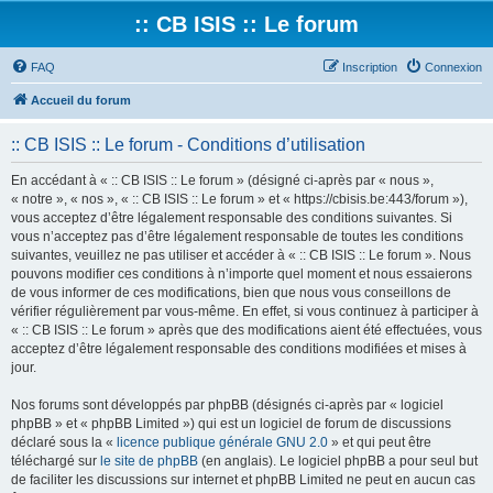
:: CB ISIS :: Le forum
FAQ
Inscription
Connexion
Accueil du forum
:: CB ISIS :: Le forum - Conditions d’utilisation
En accédant à « :: CB ISIS :: Le forum » (désigné ci-après par « nous »,
« notre », « nos », « :: CB ISIS :: Le forum » et « https://cbisis.be:443/forum »),
vous acceptez d’être légalement responsable des conditions suivantes. Si
vous n’acceptez pas d’être légalement responsable de toutes les conditions
suivantes, veuillez ne pas utiliser et accéder à « :: CB ISIS :: Le forum ». Nous
pouvons modifier ces conditions à n’importe quel moment et nous essaierons
de vous informer de ces modifications, bien que nous vous conseillons de
vérifier régulièrement par vous-même. En effet, si vous continuez à participer à
« :: CB ISIS :: Le forum » après que des modifications aient été effectuées, vous
acceptez d’être légalement responsable des conditions modifiées et mises à
jour.
Nos forums sont développés par phpBB (désignés ci-après par « logiciel
phpBB » et « phpBB Limited ») qui est un logiciel de forum de discussions
déclaré sous la «
licence publique générale GNU 2.0
» et qui peut être
téléchargé sur
le site de phpBB
(en anglais). Le logiciel phpBB a pour seul but
de faciliter les discussions sur internet et phpBB Limited ne peut en aucun cas