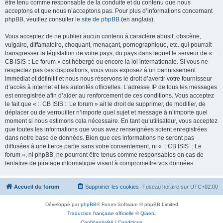
être tenu comme responsable de la conduite et du contenu que nous
acceptons et que nous n’acceptons pas. Pour plus d’informations concernant
phpBB, veuillez consulter
le site de phpBB
(en anglais).
Vous acceptez de ne publier aucun contenu à caractère abusif, obscène,
vulgaire, diffamatoire, choquant, menaçant, pornographique, etc. qui pourrait
transgresser la législation de votre pays, du pays dans lequel le serveur de « ::
CB ISIS :: Le forum » est hébergé ou encore la loi internationale. Si vous ne
respectez pas ces dispositions, vous vous exposez à un bannissement
immédiat et définitif et nous nous réservons le droit d’avertir votre fournisseur
d’accès à internet et les autorités officielles. L’adresse IP de tous les messages
est enregistrée afin d’aider au renforcement de ces conditions. Vous acceptez
le fait que « :: CB ISIS :: Le forum » ait le droit de supprimer, de modifier, de
déplacer ou de verrouiller n’importe quel sujet et message à n’importe quel
moment si nous estimons cela nécessaire. En tant qu’utilisateur, vous acceptez
que toutes les informations que vous avez renseignées soient enregistrées
dans notre base de données. Bien que ces informations ne seront pas
diffusées à une tierce partie sans votre consentement, ni « :: CB ISIS :: Le
forum », ni phpBB, ne pourront être tenus comme responsables en cas de
tentative de piratage informatique visant à compromettre vos données.
Accueil du forum
Supprimer les cookies
Fuseau horaire sur
UTC+02:00
Développé par
phpBB
® Forum Software © phpBB Limited
Traduction française officielle
©
Qiaeru
Confidentialité
|
Conditions