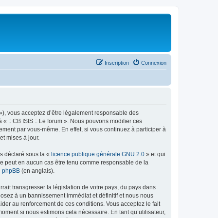
Inscription
Connexion
rum »), vous acceptez d’être légalement responsable des
à « :: CB ISIS :: Le forum ». Nous pouvons modifier ces
ement par vous-même. En effet, si vous continuez à participer à
et mises à jour.
ns déclaré sous la «
licence publique générale GNU 2.0
» et qui
ed ne peut en aucun cas être tenu comme responsable de la
de phpBB
(en anglais).
ait transgresser la législation de votre pays, du pays dans
xposez à un bannissement immédiat et définitif et nous nous
d’aider au renforcement de ces conditions. Vous acceptez le fait
 moment si nous estimons cela nécessaire. En tant qu’utilisateur,