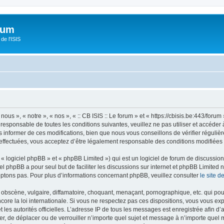
orum
de l'ISIS
 nous », « notre », « nos », « :: CB ISIS :: Le forum » et « https://cbisis.be:443/fo
responsable de toutes les conditions suivantes, veuillez ne pas utiliser et accéder 
informer de ces modifications, bien que nous vous conseillons de vérifier régulièr
é effectuées, vous acceptez d’être légalement responsable des conditions modifiées 
 logiciel phpBB » et « phpBB Limited ») qui est un logiciel de forum de discussio
iel phpBB a pour seul but de faciliter les discussions sur internet et phpBB Limit
ptons pas. Pour plus d’informations concernant phpBB, veuillez consulter
le site 
obscène, vulgaire, diffamatoire, choquant, menaçant, pornographique, etc. qui pourr
encore la loi internationale. Si vous ne respectez pas ces dispositions, vous vous e
 et les autorités officielles. L’adresse IP de tous les messages est enregistrée afin 
ifier, de déplacer ou de verrouiller n’importe quel sujet et message à n’importe quel