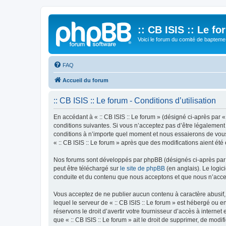
:: CB ISIS :: Le f
Voici le forum du comité de bapteme 
FAQ
Accueil du forum
:: CB ISIS :: Le forum - Conditions d’utilisation
En accédant à « :: CB ISIS :: Le forum » (désigné ci-après par «
conditions suivantes. Si vous n’acceptez pas d’être légalement 
conditions à n’importe quel moment et nous essaierons de vous 
« :: CB ISIS :: Le forum » après que des modifications aient ét
Nos forums sont développés par phpBB (désignés ci-après par «
peut être téléchargé sur
le site de phpBB
(en anglais). Le logic
conduite et du contenu que nous acceptons et que nous n’acce
Vous acceptez de ne publier aucun contenu à caractère abusif, 
lequel le serveur de « :: CB ISIS :: Le forum » est hébergé ou 
réservons le droit d’avertir votre fournisseur d’accès à internet
que « :: CB ISIS :: Le forum » ait le droit de supprimer, de mod