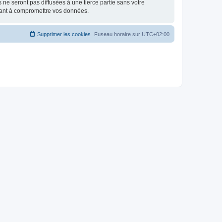
e seront pas diffusées à une tierce partie sans votre
isant à compromettre vos données.
Supprimer les cookies
Fuseau horaire sur
UTC+02:00