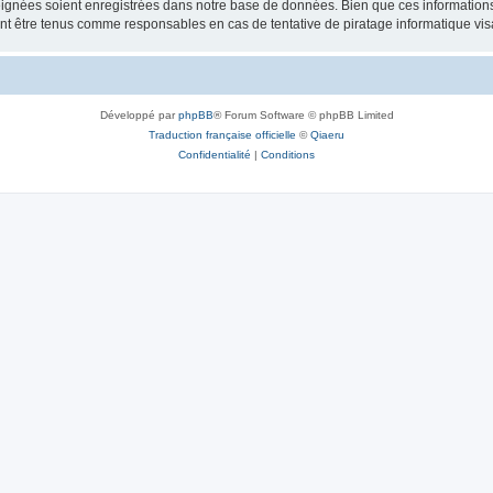
ignées soient enregistrées dans notre base de données. Bien que ces informations n
ront être tenus comme responsables en cas de tentative de piratage informatique v
Développé par
phpBB
® Forum Software © phpBB Limited
Traduction française officielle
©
Qiaeru
Confidentialité
|
Conditions