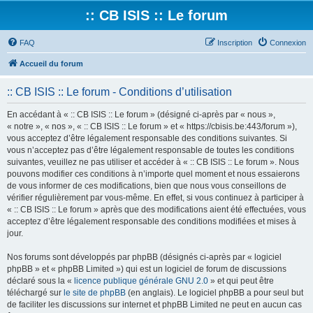
:: CB ISIS :: Le forum
FAQ
Inscription
Connexion
Accueil du forum
:: CB ISIS :: Le forum - Conditions d’utilisation
En accédant à « :: CB ISIS :: Le forum » (désigné ci-après par « nous »,
« notre », « nos », « :: CB ISIS :: Le forum » et « https://cbisis.be:443/forum »),
vous acceptez d’être légalement responsable des conditions suivantes. Si
vous n’acceptez pas d’être légalement responsable de toutes les conditions
suivantes, veuillez ne pas utiliser et accéder à « :: CB ISIS :: Le forum ». Nous
pouvons modifier ces conditions à n’importe quel moment et nous essaierons
de vous informer de ces modifications, bien que nous vous conseillons de
vérifier régulièrement par vous-même. En effet, si vous continuez à participer à
« :: CB ISIS :: Le forum » après que des modifications aient été effectuées, vous
acceptez d’être légalement responsable des conditions modifiées et mises à
jour.
Nos forums sont développés par phpBB (désignés ci-après par « logiciel
phpBB » et « phpBB Limited ») qui est un logiciel de forum de discussions
déclaré sous la «
licence publique générale GNU 2.0
» et qui peut être
téléchargé sur
le site de phpBB
(en anglais). Le logiciel phpBB a pour seul but
de faciliter les discussions sur internet et phpBB Limited ne peut en aucun cas