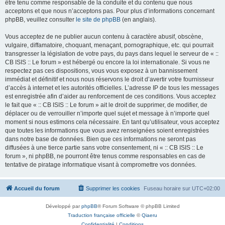
être tenu comme responsable de la conduite et du contenu que nous
acceptons et que nous n’acceptons pas. Pour plus d’informations concernant
phpBB, veuillez consulter
le site de phpBB
(en anglais).
Vous acceptez de ne publier aucun contenu à caractère abusif, obscène,
vulgaire, diffamatoire, choquant, menaçant, pornographique, etc. qui pourrait
transgresser la législation de votre pays, du pays dans lequel le serveur de « ::
CB ISIS :: Le forum » est hébergé ou encore la loi internationale. Si vous ne
respectez pas ces dispositions, vous vous exposez à un bannissement
immédiat et définitif et nous nous réservons le droit d’avertir votre fournisseur
d’accès à internet et les autorités officielles. L’adresse IP de tous les messages
est enregistrée afin d’aider au renforcement de ces conditions. Vous acceptez
le fait que « :: CB ISIS :: Le forum » ait le droit de supprimer, de modifier, de
déplacer ou de verrouiller n’importe quel sujet et message à n’importe quel
moment si nous estimons cela nécessaire. En tant qu’utilisateur, vous acceptez
que toutes les informations que vous avez renseignées soient enregistrées
dans notre base de données. Bien que ces informations ne seront pas
diffusées à une tierce partie sans votre consentement, ni « :: CB ISIS :: Le
forum », ni phpBB, ne pourront être tenus comme responsables en cas de
tentative de piratage informatique visant à compromettre vos données.
Accueil du forum
Supprimer les cookies
Fuseau horaire sur
UTC+02:00
Développé par
phpBB
® Forum Software © phpBB Limited
Traduction française officielle
©
Qiaeru
Confidentialité
|
Conditions