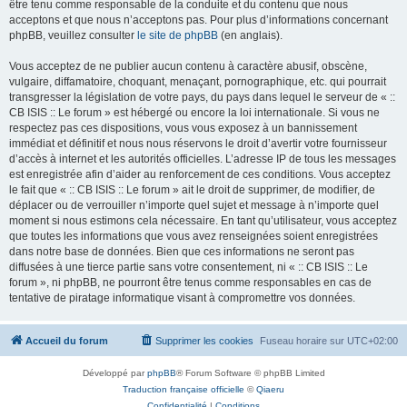
être tenu comme responsable de la conduite et du contenu que nous
acceptons et que nous n’acceptons pas. Pour plus d’informations concernant
phpBB, veuillez consulter
le site de phpBB
(en anglais).
Vous acceptez de ne publier aucun contenu à caractère abusif, obscène,
vulgaire, diffamatoire, choquant, menaçant, pornographique, etc. qui pourrait
transgresser la législation de votre pays, du pays dans lequel le serveur de « ::
CB ISIS :: Le forum » est hébergé ou encore la loi internationale. Si vous ne
respectez pas ces dispositions, vous vous exposez à un bannissement
immédiat et définitif et nous nous réservons le droit d’avertir votre fournisseur
d’accès à internet et les autorités officielles. L’adresse IP de tous les messages
est enregistrée afin d’aider au renforcement de ces conditions. Vous acceptez
le fait que « :: CB ISIS :: Le forum » ait le droit de supprimer, de modifier, de
déplacer ou de verrouiller n’importe quel sujet et message à n’importe quel
moment si nous estimons cela nécessaire. En tant qu’utilisateur, vous acceptez
que toutes les informations que vous avez renseignées soient enregistrées
dans notre base de données. Bien que ces informations ne seront pas
diffusées à une tierce partie sans votre consentement, ni « :: CB ISIS :: Le
forum », ni phpBB, ne pourront être tenus comme responsables en cas de
tentative de piratage informatique visant à compromettre vos données.
Accueil du forum
Supprimer les cookies
Fuseau horaire sur
UTC+02:00
Développé par
phpBB
® Forum Software © phpBB Limited
Traduction française officielle
©
Qiaeru
Confidentialité
|
Conditions