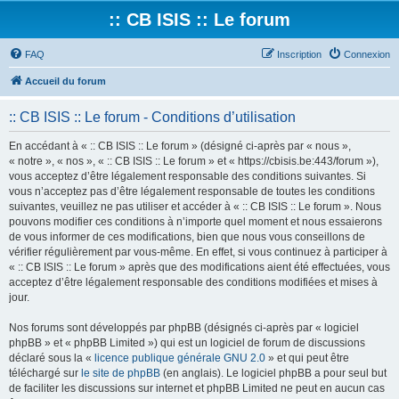
:: CB ISIS :: Le forum
FAQ
Inscription
Connexion
Accueil du forum
:: CB ISIS :: Le forum - Conditions d’utilisation
En accédant à « :: CB ISIS :: Le forum » (désigné ci-après par « nous »,
« notre », « nos », « :: CB ISIS :: Le forum » et « https://cbisis.be:443/forum »),
vous acceptez d’être légalement responsable des conditions suivantes. Si
vous n’acceptez pas d’être légalement responsable de toutes les conditions
suivantes, veuillez ne pas utiliser et accéder à « :: CB ISIS :: Le forum ». Nous
pouvons modifier ces conditions à n’importe quel moment et nous essaierons
de vous informer de ces modifications, bien que nous vous conseillons de
vérifier régulièrement par vous-même. En effet, si vous continuez à participer à
« :: CB ISIS :: Le forum » après que des modifications aient été effectuées, vous
acceptez d’être légalement responsable des conditions modifiées et mises à
jour.
Nos forums sont développés par phpBB (désignés ci-après par « logiciel
phpBB » et « phpBB Limited ») qui est un logiciel de forum de discussions
déclaré sous la «
licence publique générale GNU 2.0
» et qui peut être
téléchargé sur
le site de phpBB
(en anglais). Le logiciel phpBB a pour seul but
de faciliter les discussions sur internet et phpBB Limited ne peut en aucun cas