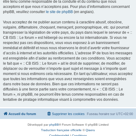
être tenu comme responsable de la conduite et du contenu que nous
acceptons et que nous n’acceptons pas. Pour plus d’informations concernant
phpBB, veuillez consulter
le site de phpBB
(en anglais).
Vous acceptez de ne publier aucun contenu à caractère abusif, obscène,
vulgaire, diffamatoire, choquant, menaçant, pornographique, etc. qui pourrait
transgresser la législation de votre pays, du pays dans lequel le serveur de « ::
CB ISIS :: Le forum » est hébergé ou encore la loi internationale. Si vous ne
respectez pas ces dispositions, vous vous exposez à un bannissement
immédiat et définitif et nous nous réservons le droit d’avertir votre fournisseur
d’accès à internet et les autorités officielles. L’adresse IP de tous les messages
est enregistrée afin d’aider au renforcement de ces conditions. Vous acceptez
le fait que « :: CB ISIS :: Le forum » ait le droit de supprimer, de modifier, de
déplacer ou de verrouiller n’importe quel sujet et message à n’importe quel
moment si nous estimons cela nécessaire. En tant qu’utilisateur, vous acceptez
que toutes les informations que vous avez renseignées soient enregistrées
dans notre base de données. Bien que ces informations ne seront pas
diffusées à une tierce partie sans votre consentement, ni « :: CB ISIS :: Le
forum », ni phpBB, ne pourront être tenus comme responsables en cas de
tentative de piratage informatique visant à compromettre vos données.
Accueil du forum
Supprimer les cookies
Fuseau horaire sur
UTC+02:00
Développé par
phpBB
® Forum Software © phpBB Limited
Traduction française officielle
©
Qiaeru
Confidentialité
|
Conditions