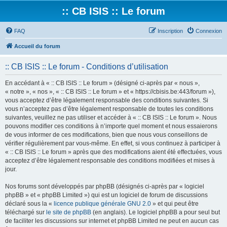
:: CB ISIS :: Le forum
FAQ
Inscription
Connexion
Accueil du forum
:: CB ISIS :: Le forum - Conditions d’utilisation
En accédant à « :: CB ISIS :: Le forum » (désigné ci-après par « nous »,
« notre », « nos », « :: CB ISIS :: Le forum » et « https://cbisis.be:443/forum »),
vous acceptez d’être légalement responsable des conditions suivantes. Si
vous n’acceptez pas d’être légalement responsable de toutes les conditions
suivantes, veuillez ne pas utiliser et accéder à « :: CB ISIS :: Le forum ». Nous
pouvons modifier ces conditions à n’importe quel moment et nous essaierons
de vous informer de ces modifications, bien que nous vous conseillons de
vérifier régulièrement par vous-même. En effet, si vous continuez à participer à
« :: CB ISIS :: Le forum » après que des modifications aient été effectuées, vous
acceptez d’être légalement responsable des conditions modifiées et mises à
jour.
Nos forums sont développés par phpBB (désignés ci-après par « logiciel
phpBB » et « phpBB Limited ») qui est un logiciel de forum de discussions
déclaré sous la «
licence publique générale GNU 2.0
» et qui peut être
téléchargé sur
le site de phpBB
(en anglais). Le logiciel phpBB a pour seul but
de faciliter les discussions sur internet et phpBB Limited ne peut en aucun cas