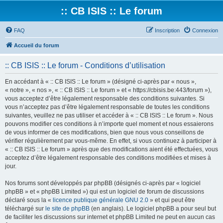
:: CB ISIS :: Le forum
FAQ
Inscription
Connexion
Accueil du forum
:: CB ISIS :: Le forum - Conditions d’utilisation
En accédant à « :: CB ISIS :: Le forum » (désigné ci-après par « nous »,
« notre », « nos », « :: CB ISIS :: Le forum » et « https://cbisis.be:443/forum »),
vous acceptez d’être légalement responsable des conditions suivantes. Si
vous n’acceptez pas d’être légalement responsable de toutes les conditions
suivantes, veuillez ne pas utiliser et accéder à « :: CB ISIS :: Le forum ». Nous
pouvons modifier ces conditions à n’importe quel moment et nous essaierons
de vous informer de ces modifications, bien que nous vous conseillons de
vérifier régulièrement par vous-même. En effet, si vous continuez à participer à
« :: CB ISIS :: Le forum » après que des modifications aient été effectuées, vous
acceptez d’être légalement responsable des conditions modifiées et mises à
jour.
Nos forums sont développés par phpBB (désignés ci-après par « logiciel
phpBB » et « phpBB Limited ») qui est un logiciel de forum de discussions
déclaré sous la «
licence publique générale GNU 2.0
» et qui peut être
téléchargé sur
le site de phpBB
(en anglais). Le logiciel phpBB a pour seul but
de faciliter les discussions sur internet et phpBB Limited ne peut en aucun cas