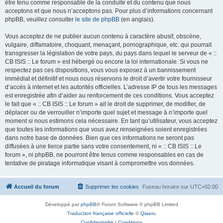
être tenu comme responsable de la conduite et du contenu que nous
acceptons et que nous n’acceptons pas. Pour plus d’informations concernant
phpBB, veuillez consulter
le site de phpBB
(en anglais).
Vous acceptez de ne publier aucun contenu à caractère abusif, obscène,
vulgaire, diffamatoire, choquant, menaçant, pornographique, etc. qui pourrait
transgresser la législation de votre pays, du pays dans lequel le serveur de « ::
CB ISIS :: Le forum » est hébergé ou encore la loi internationale. Si vous ne
respectez pas ces dispositions, vous vous exposez à un bannissement
immédiat et définitif et nous nous réservons le droit d’avertir votre fournisseur
d’accès à internet et les autorités officielles. L’adresse IP de tous les messages
est enregistrée afin d’aider au renforcement de ces conditions. Vous acceptez
le fait que « :: CB ISIS :: Le forum » ait le droit de supprimer, de modifier, de
déplacer ou de verrouiller n’importe quel sujet et message à n’importe quel
moment si nous estimons cela nécessaire. En tant qu’utilisateur, vous acceptez
que toutes les informations que vous avez renseignées soient enregistrées
dans notre base de données. Bien que ces informations ne seront pas
diffusées à une tierce partie sans votre consentement, ni « :: CB ISIS :: Le
forum », ni phpBB, ne pourront être tenus comme responsables en cas de
tentative de piratage informatique visant à compromettre vos données.
Accueil du forum
Supprimer les cookies
Fuseau horaire sur
UTC+02:00
Développé par
phpBB
® Forum Software © phpBB Limited
Traduction française officielle
©
Qiaeru
Confidentialité
|
Conditions