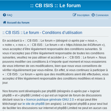
:: CB ISIS :: Le forum
FAQ
Inscription
Connexion
Accueil du forum
:: CB ISIS :: Le forum - Conditions d’utilisation
En accédant à « :: CB ISIS :: Le forum » (désigné ci-après par « nous »,
« notre », « nos », « :: CB ISIS :: Le forum » et « https://cbisis.be:443/forum »),
vous acceptez d’être légalement responsable des conditions suivantes. Si
vous n’acceptez pas d’être légalement responsable de toutes les conditions
suivantes, veuillez ne pas utiliser et accéder à « :: CB ISIS :: Le forum ». Nous
pouvons modifier ces conditions à n’importe quel moment et nous essaierons
de vous informer de ces modifications, bien que nous vous conseillons de
vérifier régulièrement par vous-même. En effet, si vous continuez à participer à
« :: CB ISIS :: Le forum » après que des modifications aient été effectuées, vous
acceptez d’être légalement responsable des conditions modifiées et mises à
jour.
Nos forums sont développés par phpBB (désignés ci-après par « logiciel
phpBB » et « phpBB Limited ») qui est un logiciel de forum de discussions
déclaré sous la «
licence publique générale GNU 2.0
» et qui peut être
téléchargé sur
le site de phpBB
(en anglais). Le logiciel phpBB a pour seul but
de faciliter les discussions sur internet et phpBB Limited ne peut en aucun cas