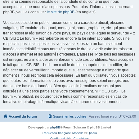
être tenu comme responsable de la conduite et du contenu que nous
acceptons et que nous n’acceptons pas. Pour plus d’informations concernant
phpBB, veuillez consulter
le site de phpBB
(en anglais).
Vous acceptez de ne publier aucun contenu à caractère abusif, obscène,
vulgaire, diffamatoire, choquant, menaçant, pornographique, etc. qui pourrait
transgresser la législation de votre pays, du pays dans lequel le serveur de « ::
CB ISIS :: Le forum » est hébergé ou encore la loi internationale. Si vous ne
respectez pas ces dispositions, vous vous exposez à un bannissement
immédiat et définitif et nous nous réservons le droit d’avertir votre fournisseur
d’accès à internet et les autorités officielles. L’adresse IP de tous les messages
est enregistrée afin d’aider au renforcement de ces conditions. Vous acceptez
le fait que « :: CB ISIS :: Le forum » ait le droit de supprimer, de modifier, de
déplacer ou de verrouiller n’importe quel sujet et message à n’importe quel
moment si nous estimons cela nécessaire. En tant qu’utilisateur, vous acceptez
que toutes les informations que vous avez renseignées soient enregistrées
dans notre base de données. Bien que ces informations ne seront pas
diffusées à une tierce partie sans votre consentement, ni « :: CB ISIS :: Le
forum », ni phpBB, ne pourront être tenus comme responsables en cas de
tentative de piratage informatique visant à compromettre vos données.
Accueil du forum
Supprimer les cookies
Fuseau horaire sur
UTC+02:00
Développé par
phpBB
® Forum Software © phpBB Limited
Traduction française officielle
©
Qiaeru
Confidentialité
|
Conditions