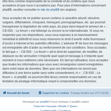
être tenu comme responsable de la conduite et du contenu que nous
acceptons et que nous n’acceptons pas. Pour plus d’informations concernant
phpBB, veuillez consulter
le site de phpBB
(en anglais).
Vous acceptez de ne publier aucun contenu à caractère abusif, obscène,
vulgaire, diffamatoire, choquant, menaçant, pornographique, etc. qui pourrait
transgresser la législation de votre pays, du pays dans lequel le serveur de « ::
CB ISIS :: Le forum » est hébergé ou encore la loi internationale. Si vous ne
respectez pas ces dispositions, vous vous exposez à un bannissement
immédiat et définitif et nous nous réservons le droit d’avertir votre fournisseur
d’accès à internet et les autorités officielles. L’adresse IP de tous les messages
est enregistrée afin d’aider au renforcement de ces conditions. Vous acceptez
le fait que « :: CB ISIS :: Le forum » ait le droit de supprimer, de modifier, de
déplacer ou de verrouiller n’importe quel sujet et message à n’importe quel
moment si nous estimons cela nécessaire. En tant qu’utilisateur, vous acceptez
que toutes les informations que vous avez renseignées soient enregistrées
dans notre base de données. Bien que ces informations ne seront pas
diffusées à une tierce partie sans votre consentement, ni « :: CB ISIS :: Le
forum », ni phpBB, ne pourront être tenus comme responsables en cas de
tentative de piratage informatique visant à compromettre vos données.
Accueil du forum
Supprimer les cookies
Fuseau horaire sur
UTC+02:00
Développé par
phpBB
® Forum Software © phpBB Limited
Traduction française officielle
©
Qiaeru
Confidentialité
|
Conditions