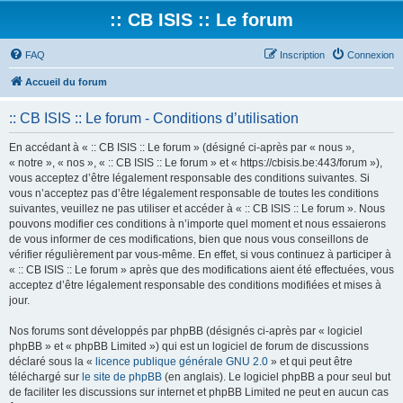
:: CB ISIS :: Le forum
FAQ
Inscription
Connexion
Accueil du forum
:: CB ISIS :: Le forum - Conditions d’utilisation
En accédant à « :: CB ISIS :: Le forum » (désigné ci-après par « nous »,
« notre », « nos », « :: CB ISIS :: Le forum » et « https://cbisis.be:443/forum »),
vous acceptez d’être légalement responsable des conditions suivantes. Si
vous n’acceptez pas d’être légalement responsable de toutes les conditions
suivantes, veuillez ne pas utiliser et accéder à « :: CB ISIS :: Le forum ». Nous
pouvons modifier ces conditions à n’importe quel moment et nous essaierons
de vous informer de ces modifications, bien que nous vous conseillons de
vérifier régulièrement par vous-même. En effet, si vous continuez à participer à
« :: CB ISIS :: Le forum » après que des modifications aient été effectuées, vous
acceptez d’être légalement responsable des conditions modifiées et mises à
jour.
Nos forums sont développés par phpBB (désignés ci-après par « logiciel
phpBB » et « phpBB Limited ») qui est un logiciel de forum de discussions
déclaré sous la «
licence publique générale GNU 2.0
» et qui peut être
téléchargé sur
le site de phpBB
(en anglais). Le logiciel phpBB a pour seul but
de faciliter les discussions sur internet et phpBB Limited ne peut en aucun cas