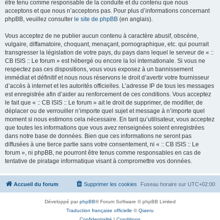
être tenu comme responsable de la conduite et du contenu que nous
acceptons et que nous n’acceptons pas. Pour plus d’informations concernant
phpBB, veuillez consulter
le site de phpBB
(en anglais).
Vous acceptez de ne publier aucun contenu à caractère abusif, obscène,
vulgaire, diffamatoire, choquant, menaçant, pornographique, etc. qui pourrait
transgresser la législation de votre pays, du pays dans lequel le serveur de « ::
CB ISIS :: Le forum » est hébergé ou encore la loi internationale. Si vous ne
respectez pas ces dispositions, vous vous exposez à un bannissement
immédiat et définitif et nous nous réservons le droit d’avertir votre fournisseur
d’accès à internet et les autorités officielles. L’adresse IP de tous les messages
est enregistrée afin d’aider au renforcement de ces conditions. Vous acceptez
le fait que « :: CB ISIS :: Le forum » ait le droit de supprimer, de modifier, de
déplacer ou de verrouiller n’importe quel sujet et message à n’importe quel
moment si nous estimons cela nécessaire. En tant qu’utilisateur, vous acceptez
que toutes les informations que vous avez renseignées soient enregistrées
dans notre base de données. Bien que ces informations ne seront pas
diffusées à une tierce partie sans votre consentement, ni « :: CB ISIS :: Le
forum », ni phpBB, ne pourront être tenus comme responsables en cas de
tentative de piratage informatique visant à compromettre vos données.
Accueil du forum
Supprimer les cookies
Fuseau horaire sur
UTC+02:00
Développé par
phpBB
® Forum Software © phpBB Limited
Traduction française officielle
©
Qiaeru
Confidentialité
|
Conditions