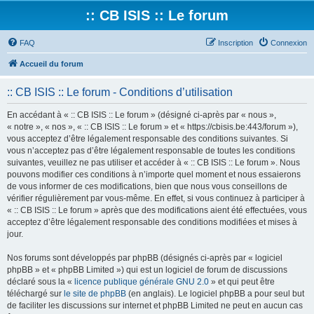
:: CB ISIS :: Le forum
FAQ
Inscription
Connexion
Accueil du forum
:: CB ISIS :: Le forum - Conditions d’utilisation
En accédant à « :: CB ISIS :: Le forum » (désigné ci-après par « nous »,
« notre », « nos », « :: CB ISIS :: Le forum » et « https://cbisis.be:443/forum »),
vous acceptez d’être légalement responsable des conditions suivantes. Si
vous n’acceptez pas d’être légalement responsable de toutes les conditions
suivantes, veuillez ne pas utiliser et accéder à « :: CB ISIS :: Le forum ». Nous
pouvons modifier ces conditions à n’importe quel moment et nous essaierons
de vous informer de ces modifications, bien que nous vous conseillons de
vérifier régulièrement par vous-même. En effet, si vous continuez à participer à
« :: CB ISIS :: Le forum » après que des modifications aient été effectuées, vous
acceptez d’être légalement responsable des conditions modifiées et mises à
jour.
Nos forums sont développés par phpBB (désignés ci-après par « logiciel
phpBB » et « phpBB Limited ») qui est un logiciel de forum de discussions
déclaré sous la «
licence publique générale GNU 2.0
» et qui peut être
téléchargé sur
le site de phpBB
(en anglais). Le logiciel phpBB a pour seul but
de faciliter les discussions sur internet et phpBB Limited ne peut en aucun cas