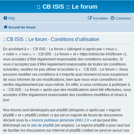
:: CB ISIS :: Le forum
FAQ
Inscription
Connexion
Accueil du forum
:: CB ISIS :: Le forum - Conditions d’utilisation
En accédant à « :: CB ISIS :: Le forum » (désigné ci-après par « nous »,
« notre », « nos », « :: CB ISIS :: Le forum » et « https://cbisis.be:443/forum »),
vous acceptez d’être légalement responsable des conditions suivantes. Si
vous n’acceptez pas d’être légalement responsable de toutes les conditions
suivantes, veuillez ne pas utiliser et accéder à « :: CB ISIS :: Le forum ». Nous
pouvons modifier ces conditions à n’importe quel moment et nous essaierons
de vous informer de ces modifications, bien que nous vous conseillons de
vérifier régulièrement par vous-même. En effet, si vous continuez à participer à
« :: CB ISIS :: Le forum » après que des modifications aient été effectuées, vous
acceptez d’être légalement responsable des conditions modifiées et mises à
jour.
Nos forums sont développés par phpBB (désignés ci-après par « logiciel
phpBB » et « phpBB Limited ») qui est un logiciel de forum de discussions
déclaré sous la «
licence publique générale GNU 2.0
» et qui peut être
téléchargé sur
le site de phpBB
(en anglais). Le logiciel phpBB a pour seul but
de faciliter les discussions sur internet et phpBB Limited ne peut en aucun cas