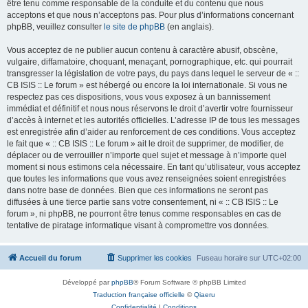
être tenu comme responsable de la conduite et du contenu que nous
acceptons et que nous n’acceptons pas. Pour plus d’informations concernant
phpBB, veuillez consulter
le site de phpBB
(en anglais).
Vous acceptez de ne publier aucun contenu à caractère abusif, obscène,
vulgaire, diffamatoire, choquant, menaçant, pornographique, etc. qui pourrait
transgresser la législation de votre pays, du pays dans lequel le serveur de « ::
CB ISIS :: Le forum » est hébergé ou encore la loi internationale. Si vous ne
respectez pas ces dispositions, vous vous exposez à un bannissement
immédiat et définitif et nous nous réservons le droit d’avertir votre fournisseur
d’accès à internet et les autorités officielles. L’adresse IP de tous les messages
est enregistrée afin d’aider au renforcement de ces conditions. Vous acceptez
le fait que « :: CB ISIS :: Le forum » ait le droit de supprimer, de modifier, de
déplacer ou de verrouiller n’importe quel sujet et message à n’importe quel
moment si nous estimons cela nécessaire. En tant qu’utilisateur, vous acceptez
que toutes les informations que vous avez renseignées soient enregistrées
dans notre base de données. Bien que ces informations ne seront pas
diffusées à une tierce partie sans votre consentement, ni « :: CB ISIS :: Le
forum », ni phpBB, ne pourront être tenus comme responsables en cas de
tentative de piratage informatique visant à compromettre vos données.
Accueil du forum
Supprimer les cookies
Fuseau horaire sur
UTC+02:00
Développé par
phpBB
® Forum Software © phpBB Limited
Traduction française officielle
©
Qiaeru
Confidentialité
|
Conditions