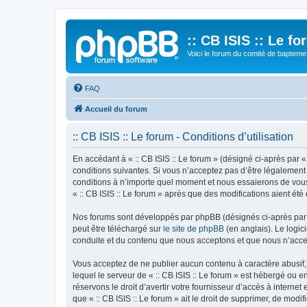
:: CB ISIS :: Le f
Voici le forum du comité de bapteme 
FAQ
Accueil du forum
:: CB ISIS :: Le forum - Conditions d’utilisation
En accédant à « :: CB ISIS :: Le forum » (désigné ci-après par «
conditions suivantes. Si vous n’acceptez pas d’être légalement 
conditions à n’importe quel moment et nous essaierons de vous 
« :: CB ISIS :: Le forum » après que des modifications aient ét
Nos forums sont développés par phpBB (désignés ci-après par «
peut être téléchargé sur
le site de phpBB
(en anglais). Le logic
conduite et du contenu que nous acceptons et que nous n’acce
Vous acceptez de ne publier aucun contenu à caractère abusif, 
lequel le serveur de « :: CB ISIS :: Le forum » est hébergé ou 
réservons le droit d’avertir votre fournisseur d’accès à internet
que « :: CB ISIS :: Le forum » ait le droit de supprimer, de mod