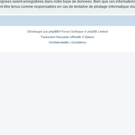
ignées soient enregistrées dans notre base de données. Bien que ces informations n
ront être tenus comme responsables en cas de tentative de piratage informatique v
Développé par
phpBB
® Forum Software © phpBB Limited
Traduction française officielle
©
Qiaeru
Confidentialité
|
Conditions