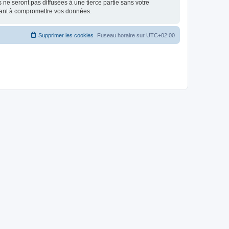
e seront pas diffusées à une tierce partie sans votre
isant à compromettre vos données.
Supprimer les cookies
Fuseau horaire sur
UTC+02:00