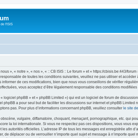
orum
de l'ISIS
 nous », « notre », « nos », « :: CB ISIS :: Le forum » et « https://cbisis.be:443/fo
responsable de toutes les conditions suivantes, veuillez ne pas utiliser et accéder 
informer de ces modifications, bien que nous vous conseillons de vérifier régulièr
é effectuées, vous acceptez d’être légalement responsable des conditions modifiées 
 logiciel phpBB » et « phpBB Limited ») qui est un logiciel de forum de discussio
iel phpBB a pour seul but de faciliter les discussions sur internet et phpBB Limit
ptons pas. Pour plus d’informations concernant phpBB, veuillez consulter
le site 
obscène, vulgaire, diffamatoire, choquant, menaçant, pornographique, etc. qui pourr
encore la loi internationale. Si vous ne respectez pas ces dispositions, vous vous e
 et les autorités officielles. L’adresse IP de tous les messages est enregistrée afin 
ifier, de déplacer ou de verrouiller n’importe quel sujet et message à n’importe quel