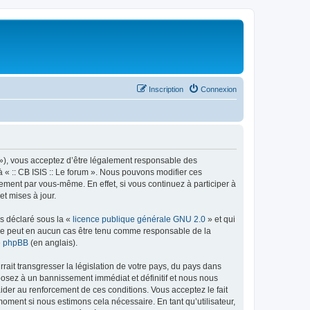
Inscription
Connexion
rum »), vous acceptez d’être légalement responsable des
à « :: CB ISIS :: Le forum ». Nous pouvons modifier ces
ement par vous-même. En effet, si vous continuez à participer à
et mises à jour.
ns déclaré sous la «
licence publique générale GNU 2.0
» et qui
ed ne peut en aucun cas être tenu comme responsable de la
de phpBB
(en anglais).
ait transgresser la législation de votre pays, du pays dans
xposez à un bannissement immédiat et définitif et nous nous
d’aider au renforcement de ces conditions. Vous acceptez le fait
 moment si nous estimons cela nécessaire. En tant qu’utilisateur,