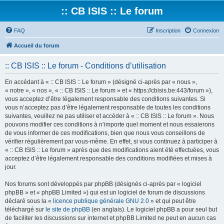
:: CB ISIS :: Le forum
FAQ
Inscription
Connexion
Accueil du forum
:: CB ISIS :: Le forum - Conditions d’utilisation
En accédant à « :: CB ISIS :: Le forum » (désigné ci-après par « nous »,
« notre », « nos », « :: CB ISIS :: Le forum » et « https://cbisis.be:443/forum »),
vous acceptez d’être légalement responsable des conditions suivantes. Si
vous n’acceptez pas d’être légalement responsable de toutes les conditions
suivantes, veuillez ne pas utiliser et accéder à « :: CB ISIS :: Le forum ». Nous
pouvons modifier ces conditions à n’importe quel moment et nous essaierons
de vous informer de ces modifications, bien que nous vous conseillons de
vérifier régulièrement par vous-même. En effet, si vous continuez à participer à
« :: CB ISIS :: Le forum » après que des modifications aient été effectuées, vous
acceptez d’être légalement responsable des conditions modifiées et mises à
jour.
Nos forums sont développés par phpBB (désignés ci-après par « logiciel
phpBB » et « phpBB Limited ») qui est un logiciel de forum de discussions
déclaré sous la «
licence publique générale GNU 2.0
» et qui peut être
téléchargé sur
le site de phpBB
(en anglais). Le logiciel phpBB a pour seul but
de faciliter les discussions sur internet et phpBB Limited ne peut en aucun cas