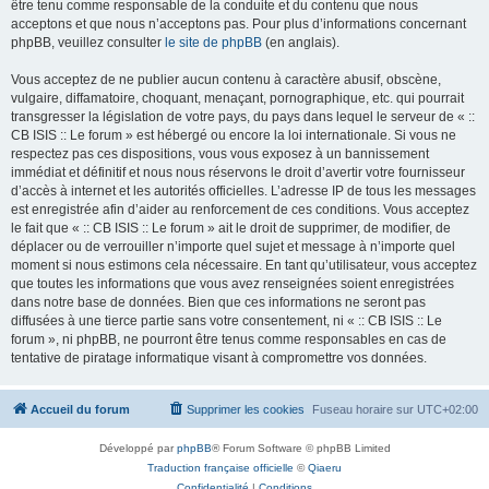
être tenu comme responsable de la conduite et du contenu que nous
acceptons et que nous n’acceptons pas. Pour plus d’informations concernant
phpBB, veuillez consulter
le site de phpBB
(en anglais).
Vous acceptez de ne publier aucun contenu à caractère abusif, obscène,
vulgaire, diffamatoire, choquant, menaçant, pornographique, etc. qui pourrait
transgresser la législation de votre pays, du pays dans lequel le serveur de « ::
CB ISIS :: Le forum » est hébergé ou encore la loi internationale. Si vous ne
respectez pas ces dispositions, vous vous exposez à un bannissement
immédiat et définitif et nous nous réservons le droit d’avertir votre fournisseur
d’accès à internet et les autorités officielles. L’adresse IP de tous les messages
est enregistrée afin d’aider au renforcement de ces conditions. Vous acceptez
le fait que « :: CB ISIS :: Le forum » ait le droit de supprimer, de modifier, de
déplacer ou de verrouiller n’importe quel sujet et message à n’importe quel
moment si nous estimons cela nécessaire. En tant qu’utilisateur, vous acceptez
que toutes les informations que vous avez renseignées soient enregistrées
dans notre base de données. Bien que ces informations ne seront pas
diffusées à une tierce partie sans votre consentement, ni « :: CB ISIS :: Le
forum », ni phpBB, ne pourront être tenus comme responsables en cas de
tentative de piratage informatique visant à compromettre vos données.
Accueil du forum
Supprimer les cookies
Fuseau horaire sur
UTC+02:00
Développé par
phpBB
® Forum Software © phpBB Limited
Traduction française officielle
©
Qiaeru
Confidentialité
|
Conditions