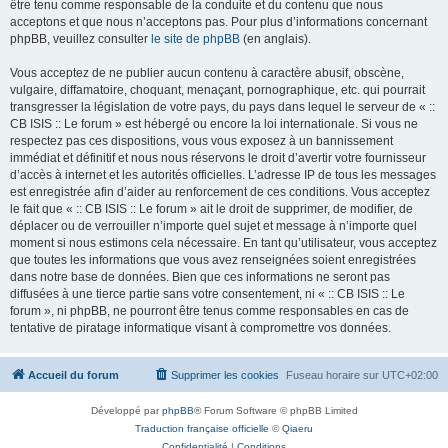
être tenu comme responsable de la conduite et du contenu que nous
acceptons et que nous n’acceptons pas. Pour plus d’informations concernant
phpBB, veuillez consulter
le site de phpBB
(en anglais).
Vous acceptez de ne publier aucun contenu à caractère abusif, obscène,
vulgaire, diffamatoire, choquant, menaçant, pornographique, etc. qui pourrait
transgresser la législation de votre pays, du pays dans lequel le serveur de « ::
CB ISIS :: Le forum » est hébergé ou encore la loi internationale. Si vous ne
respectez pas ces dispositions, vous vous exposez à un bannissement
immédiat et définitif et nous nous réservons le droit d’avertir votre fournisseur
d’accès à internet et les autorités officielles. L’adresse IP de tous les messages
est enregistrée afin d’aider au renforcement de ces conditions. Vous acceptez
le fait que « :: CB ISIS :: Le forum » ait le droit de supprimer, de modifier, de
déplacer ou de verrouiller n’importe quel sujet et message à n’importe quel
moment si nous estimons cela nécessaire. En tant qu’utilisateur, vous acceptez
que toutes les informations que vous avez renseignées soient enregistrées
dans notre base de données. Bien que ces informations ne seront pas
diffusées à une tierce partie sans votre consentement, ni « :: CB ISIS :: Le
forum », ni phpBB, ne pourront être tenus comme responsables en cas de
tentative de piratage informatique visant à compromettre vos données.
Accueil du forum
Supprimer les cookies
Fuseau horaire sur
UTC+02:00
Développé par
phpBB
® Forum Software © phpBB Limited
Traduction française officielle
©
Qiaeru
Confidentialité
|
Conditions