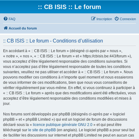
:: CB ISIS :: Le forum
FAQ
Inscription
Connexion
Accueil du forum
:: CB ISIS :: Le forum - Conditions d’utilisation
En accédant à « :: CB ISIS :: Le forum » (désigné ci-après par « nous »,
« notre », « nos », « :: CB ISIS :: Le forum » et « https://cbisis.be:443/forum »),
vous acceptez d’être légalement responsable des conditions suivantes. Si
vous n’acceptez pas d’être légalement responsable de toutes les conditions
suivantes, veuillez ne pas utiliser et accéder à « :: CB ISIS :: Le forum ». Nous
pouvons modifier ces conditions à n’importe quel moment et nous essaierons
de vous informer de ces modifications, bien que nous vous conseillons de
vérifier régulièrement par vous-même. En effet, si vous continuez à participer à
« :: CB ISIS :: Le forum » après que des modifications aient été effectuées, vous
acceptez d’être légalement responsable des conditions modifiées et mises à
jour.
Nos forums sont développés par phpBB (désignés ci-après par « logiciel
phpBB » et « phpBB Limited ») qui est un logiciel de forum de discussions
déclaré sous la «
licence publique générale GNU 2.0
» et qui peut être
téléchargé sur
le site de phpBB
(en anglais). Le logiciel phpBB a pour seul but
de faciliter les discussions sur internet et phpBB Limited ne peut en aucun cas