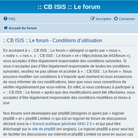
:: CB ISIS :: Le forum
FAQ
Inscription
Connexion
Accueil du forum
:: CB ISIS :: Le forum - Conditions d’utilisation
En accédant à « :: CB ISIS :: Le forum » (désigné ci-après par « nous »,
« notre », « nos », « :: CB ISIS :: Le forum » et « https://cbisis.be:443/forum »),
vous acceptez d’être légalement responsable des conditions suivantes. Si
vous n’acceptez pas d’être légalement responsable de toutes les conditions
suivantes, veuillez ne pas utiliser et accéder à « :: CB ISIS :: Le forum ». Nous
pouvons modifier ces conditions à n’importe quel moment et nous essaierons
de vous informer de ces modifications, bien que nous vous conseillons de
vérifier régulièrement par vous-même. En effet, si vous continuez à participer à
« :: CB ISIS :: Le forum » après que des modifications aient été effectuées, vous
acceptez d’être légalement responsable des conditions modifiées et mises à
jour.
Nos forums sont développés par phpBB (désignés ci-après par « logiciel
phpBB » et « phpBB Limited ») qui est un logiciel de forum de discussions
déclaré sous la «
licence publique générale GNU 2.0
» et qui peut être
téléchargé sur
le site de phpBB
(en anglais). Le logiciel phpBB a pour seul but
de faciliter les discussions sur internet et phpBB Limited ne peut en aucun cas