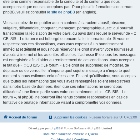
être tenu comme responsable de la conduite et du contenu que nous
acceptons et que nous n’acceptons pas. Pour plus d’informations concernant
phpBB, veuillez consulter
le site de phpBB
(en anglais).
Vous acceptez de ne publier aucun contenu à caractère abusif, obscène,
vulgaire, diffamatoire, choquant, menaçant, pornographique, etc. qui pourrait
transgresser la législation de votre pays, du pays dans lequel le serveur de « ::
CB ISIS :: Le forum » est hébergé ou encore la loi internationale. Si vous ne
respectez pas ces dispositions, vous vous exposez à un bannissement
immédiat et définitif et nous nous réservons le droit d’avertir votre fournisseur
d’accès à internet et les autorités officielles. L’adresse IP de tous les messages
est enregistrée afin d’aider au renforcement de ces conditions. Vous acceptez
le fait que « :: CB ISIS :: Le forum » ait le droit de supprimer, de modifier, de
déplacer ou de verrouiller n’importe quel sujet et message à n’importe quel
moment si nous estimons cela nécessaire. En tant qu’utilisateur, vous acceptez
que toutes les informations que vous avez renseignées soient enregistrées
dans notre base de données. Bien que ces informations ne seront pas
diffusées à une tierce partie sans votre consentement, ni « :: CB ISIS :: Le
forum », ni phpBB, ne pourront être tenus comme responsables en cas de
tentative de piratage informatique visant à compromettre vos données.
Accueil du forum
Supprimer les cookies
Fuseau horaire sur
UTC+02:00
Développé par
phpBB
® Forum Software © phpBB Limited
Traduction française officielle
©
Qiaeru
Confidentialité
|
Conditions