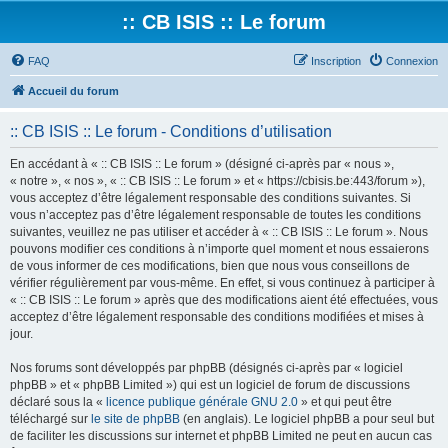
:: CB ISIS :: Le forum
FAQ
Inscription
Connexion
Accueil du forum
:: CB ISIS :: Le forum - Conditions d’utilisation
En accédant à « :: CB ISIS :: Le forum » (désigné ci-après par « nous »,
« notre », « nos », « :: CB ISIS :: Le forum » et « https://cbisis.be:443/forum »),
vous acceptez d’être légalement responsable des conditions suivantes. Si
vous n’acceptez pas d’être légalement responsable de toutes les conditions
suivantes, veuillez ne pas utiliser et accéder à « :: CB ISIS :: Le forum ». Nous
pouvons modifier ces conditions à n’importe quel moment et nous essaierons
de vous informer de ces modifications, bien que nous vous conseillons de
vérifier régulièrement par vous-même. En effet, si vous continuez à participer à
« :: CB ISIS :: Le forum » après que des modifications aient été effectuées, vous
acceptez d’être légalement responsable des conditions modifiées et mises à
jour.
Nos forums sont développés par phpBB (désignés ci-après par « logiciel
phpBB » et « phpBB Limited ») qui est un logiciel de forum de discussions
déclaré sous la «
licence publique générale GNU 2.0
» et qui peut être
téléchargé sur
le site de phpBB
(en anglais). Le logiciel phpBB a pour seul but
de faciliter les discussions sur internet et phpBB Limited ne peut en aucun cas