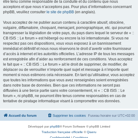
être tenu comme responsable de la conduite et du contenu que nous
acceptons et que nous n’acceptons pas. Pour plus d’informations concernant
phpBB, veuillez consulter
le site de phpBB
(en anglais).
Vous acceptez de ne publier aucun contenu à caractère abusif, obscène,
vulgaire, diffamatoire, choquant, menaçant, pornographique, etc. qui pourrait
transgresser la législation de votre pays, du pays dans lequel le serveur de « ::
CB ISIS :: Le forum » est hébergé ou encore la loi internationale. Si vous ne
respectez pas ces dispositions, vous vous exposez à un bannissement
immédiat et définitif et nous nous réservons le droit d’avertir votre fournisseur
d’accès à internet et les autorités officielles. L’adresse IP de tous les messages
est enregistrée afin d’aider au renforcement de ces conditions. Vous acceptez
le fait que « :: CB ISIS :: Le forum » ait le droit de supprimer, de modifier, de
déplacer ou de verrouiller n’importe quel sujet et message à n’importe quel
moment si nous estimons cela nécessaire. En tant qu’utilisateur, vous acceptez
que toutes les informations que vous avez renseignées soient enregistrées
dans notre base de données. Bien que ces informations ne seront pas
diffusées à une tierce partie sans votre consentement, ni « :: CB ISIS :: Le
forum », ni phpBB, ne pourront être tenus comme responsables en cas de
tentative de piratage informatique visant à compromettre vos données.
Accueil du forum
Supprimer les cookies
Fuseau horaire sur
UTC+02:00
Développé par
phpBB
® Forum Software © phpBB Limited
Traduction française officielle
©
Qiaeru
Confidentialité
|
Conditions