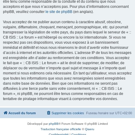
être tenu comme responsable de la conduite et du contenu que nous
acceptons et que nous n’acceptons pas. Pour plus d’informations concernant
phpBB, veuillez consulter
le site de phpBB
(en anglais).
Vous acceptez de ne publier aucun contenu à caractère abusif, obscène,
vulgaire, diffamatoire, choquant, menaçant, pornographique, etc. qui pourrait
transgresser la législation de votre pays, du pays dans lequel le serveur de « ::
CB ISIS :: Le forum » est hébergé ou encore la loi internationale. Si vous ne
respectez pas ces dispositions, vous vous exposez à un bannissement
immédiat et définitif et nous nous réservons le droit d’avertir votre fournisseur
d’accès à internet et les autorités officielles. L’adresse IP de tous les messages
est enregistrée afin d’aider au renforcement de ces conditions. Vous acceptez
le fait que « :: CB ISIS :: Le forum » ait le droit de supprimer, de modifier, de
déplacer ou de verrouiller n’importe quel sujet et message à n’importe quel
moment si nous estimons cela nécessaire. En tant qu’utilisateur, vous acceptez
que toutes les informations que vous avez renseignées soient enregistrées
dans notre base de données. Bien que ces informations ne seront pas
diffusées à une tierce partie sans votre consentement, ni « :: CB ISIS :: Le
forum », ni phpBB, ne pourront être tenus comme responsables en cas de
tentative de piratage informatique visant à compromettre vos données.
Accueil du forum
Supprimer les cookies
Fuseau horaire sur
UTC+02:00
Développé par
phpBB
® Forum Software © phpBB Limited
Traduction française officielle
©
Qiaeru
Confidentialité
|
Conditions