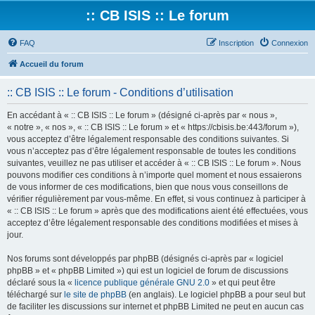
:: CB ISIS :: Le forum
FAQ
Inscription
Connexion
Accueil du forum
:: CB ISIS :: Le forum - Conditions d’utilisation
En accédant à « :: CB ISIS :: Le forum » (désigné ci-après par « nous »,
« notre », « nos », « :: CB ISIS :: Le forum » et « https://cbisis.be:443/forum »),
vous acceptez d’être légalement responsable des conditions suivantes. Si
vous n’acceptez pas d’être légalement responsable de toutes les conditions
suivantes, veuillez ne pas utiliser et accéder à « :: CB ISIS :: Le forum ». Nous
pouvons modifier ces conditions à n’importe quel moment et nous essaierons
de vous informer de ces modifications, bien que nous vous conseillons de
vérifier régulièrement par vous-même. En effet, si vous continuez à participer à
« :: CB ISIS :: Le forum » après que des modifications aient été effectuées, vous
acceptez d’être légalement responsable des conditions modifiées et mises à
jour.
Nos forums sont développés par phpBB (désignés ci-après par « logiciel
phpBB » et « phpBB Limited ») qui est un logiciel de forum de discussions
déclaré sous la «
licence publique générale GNU 2.0
» et qui peut être
téléchargé sur
le site de phpBB
(en anglais). Le logiciel phpBB a pour seul but
de faciliter les discussions sur internet et phpBB Limited ne peut en aucun cas