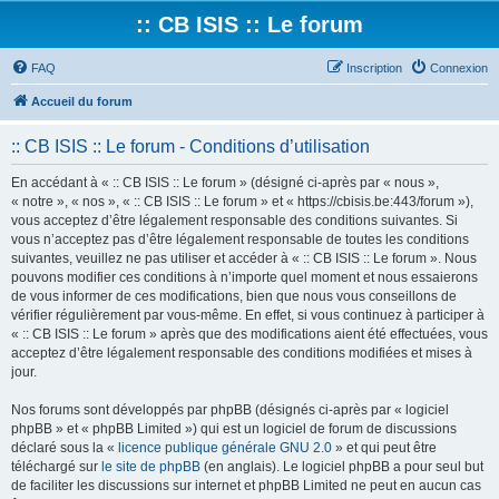
:: CB ISIS :: Le forum
FAQ
Inscription
Connexion
Accueil du forum
:: CB ISIS :: Le forum - Conditions d’utilisation
En accédant à « :: CB ISIS :: Le forum » (désigné ci-après par « nous »,
« notre », « nos », « :: CB ISIS :: Le forum » et « https://cbisis.be:443/forum »),
vous acceptez d’être légalement responsable des conditions suivantes. Si
vous n’acceptez pas d’être légalement responsable de toutes les conditions
suivantes, veuillez ne pas utiliser et accéder à « :: CB ISIS :: Le forum ». Nous
pouvons modifier ces conditions à n’importe quel moment et nous essaierons
de vous informer de ces modifications, bien que nous vous conseillons de
vérifier régulièrement par vous-même. En effet, si vous continuez à participer à
« :: CB ISIS :: Le forum » après que des modifications aient été effectuées, vous
acceptez d’être légalement responsable des conditions modifiées et mises à
jour.
Nos forums sont développés par phpBB (désignés ci-après par « logiciel
phpBB » et « phpBB Limited ») qui est un logiciel de forum de discussions
déclaré sous la «
licence publique générale GNU 2.0
» et qui peut être
téléchargé sur
le site de phpBB
(en anglais). Le logiciel phpBB a pour seul but
de faciliter les discussions sur internet et phpBB Limited ne peut en aucun cas