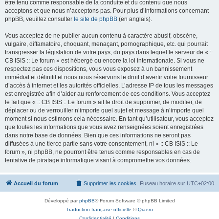
être tenu comme responsable de la conduite et du contenu que nous
acceptons et que nous n’acceptons pas. Pour plus d’informations concernant
phpBB, veuillez consulter
le site de phpBB
(en anglais).
Vous acceptez de ne publier aucun contenu à caractère abusif, obscène,
vulgaire, diffamatoire, choquant, menaçant, pornographique, etc. qui pourrait
transgresser la législation de votre pays, du pays dans lequel le serveur de « ::
CB ISIS :: Le forum » est hébergé ou encore la loi internationale. Si vous ne
respectez pas ces dispositions, vous vous exposez à un bannissement
immédiat et définitif et nous nous réservons le droit d’avertir votre fournisseur
d’accès à internet et les autorités officielles. L’adresse IP de tous les messages
est enregistrée afin d’aider au renforcement de ces conditions. Vous acceptez
le fait que « :: CB ISIS :: Le forum » ait le droit de supprimer, de modifier, de
déplacer ou de verrouiller n’importe quel sujet et message à n’importe quel
moment si nous estimons cela nécessaire. En tant qu’utilisateur, vous acceptez
que toutes les informations que vous avez renseignées soient enregistrées
dans notre base de données. Bien que ces informations ne seront pas
diffusées à une tierce partie sans votre consentement, ni « :: CB ISIS :: Le
forum », ni phpBB, ne pourront être tenus comme responsables en cas de
tentative de piratage informatique visant à compromettre vos données.
Accueil du forum
Supprimer les cookies
Fuseau horaire sur
UTC+02:00
Développé par
phpBB
® Forum Software © phpBB Limited
Traduction française officielle
©
Qiaeru
Confidentialité
|
Conditions