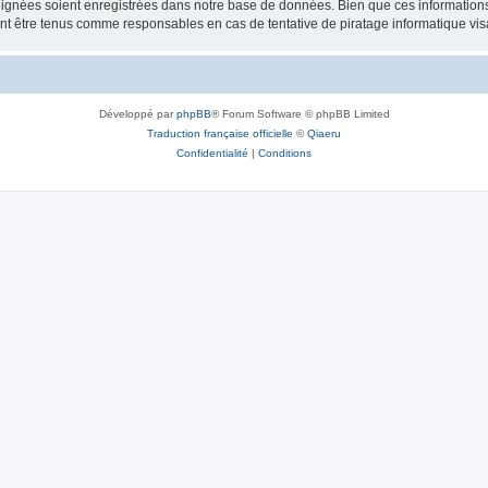
ignées soient enregistrées dans notre base de données. Bien que ces informations n
ront être tenus comme responsables en cas de tentative de piratage informatique v
Développé par
phpBB
® Forum Software © phpBB Limited
Traduction française officielle
©
Qiaeru
Confidentialité
|
Conditions