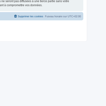
e seront pas diffusées à une tierce partie sans votre
isant à compromettre vos données.
Supprimer les cookies
Fuseau horaire sur
UTC+02:00