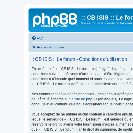
:: CB ISIS :: Le f
Voici le forum du comité de bapteme 
FAQ
Accueil du forum
:: CB ISIS :: Le forum - Conditions d’utilisation
En accédant à « :: CB ISIS :: Le forum » (désigné ci-après par «
conditions suivantes. Si vous n’acceptez pas d’être légalement 
conditions à n’importe quel moment et nous essaierons de vous 
« :: CB ISIS :: Le forum » après que des modifications aient ét
Nos forums sont développés par phpBB (désignés ci-après par «
peut être téléchargé sur
le site de phpBB
(en anglais). Le logic
conduite et du contenu que nous acceptons et que nous n’acce
Vous acceptez de ne publier aucun contenu à caractère abusif, 
lequel le serveur de « :: CB ISIS :: Le forum » est hébergé ou 
réservons le droit d’avertir votre fournisseur d’accès à internet
que « :: CB ISIS :: Le forum » ait le droit de supprimer, de mod