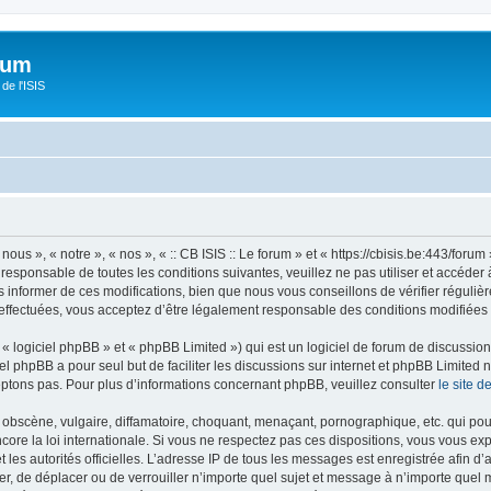
orum
de l'ISIS
 nous », « notre », « nos », « :: CB ISIS :: Le forum » et « https://cbisis.be:443/fo
responsable de toutes les conditions suivantes, veuillez ne pas utiliser et accéder 
informer de ces modifications, bien que nous vous conseillons de vérifier régulièr
é effectuées, vous acceptez d’être légalement responsable des conditions modifiées 
 logiciel phpBB » et « phpBB Limited ») qui est un logiciel de forum de discussio
iel phpBB a pour seul but de faciliter les discussions sur internet et phpBB Limit
ptons pas. Pour plus d’informations concernant phpBB, veuillez consulter
le site 
obscène, vulgaire, diffamatoire, choquant, menaçant, pornographique, etc. qui pourr
encore la loi internationale. Si vous ne respectez pas ces dispositions, vous vous e
 et les autorités officielles. L’adresse IP de tous les messages est enregistrée afin 
ifier, de déplacer ou de verrouiller n’importe quel sujet et message à n’importe quel