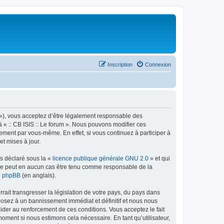
Inscription
Connexion
rum »), vous acceptez d’être légalement responsable des
à « :: CB ISIS :: Le forum ». Nous pouvons modifier ces
ement par vous-même. En effet, si vous continuez à participer à
et mises à jour.
ns déclaré sous la «
licence publique générale GNU 2.0
» et qui
ed ne peut en aucun cas être tenu comme responsable de la
de phpBB
(en anglais).
ait transgresser la législation de votre pays, du pays dans
xposez à un bannissement immédiat et définitif et nous nous
d’aider au renforcement de ces conditions. Vous acceptez le fait
 moment si nous estimons cela nécessaire. En tant qu’utilisateur,