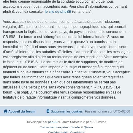
être tenu comme responsable de la conduite et du contenu que nous
acceptons et que nous n’acceptons pas. Pour plus d’informations concernant
phpBB, veuillez consulter
le site de phpBB
(en anglais).
Vous acceptez de ne publier aucun contenu à caractère abusif, obscène,
vulgaire, diffamatoire, choquant, menaçant, pornographique, etc. qui pourrait
transgresser la législation de votre pays, du pays dans lequel le serveur de « ::
CB ISIS :: Le forum » est hébergé ou encore la loi internationale. Si vous ne
respectez pas ces dispositions, vous vous exposez à un bannissement
immédiat et définitif et nous nous réservons le droit d’avertir votre fournisseur
d’accès à internet et les autorités officielles. L’adresse IP de tous les messages
est enregistrée afin d’aider au renforcement de ces conditions. Vous acceptez
le fait que « :: CB ISIS :: Le forum » ait le droit de supprimer, de modifier, de
déplacer ou de verrouiller n’importe quel sujet et message à n’importe quel
moment si nous estimons cela nécessaire. En tant qu’utilisateur, vous acceptez
que toutes les informations que vous avez renseignées soient enregistrées
dans notre base de données. Bien que ces informations ne seront pas
diffusées à une tierce partie sans votre consentement, ni « :: CB ISIS :: Le
forum », ni phpBB, ne pourront être tenus comme responsables en cas de
tentative de piratage informatique visant à compromettre vos données.
Accueil du forum
Supprimer les cookies
Fuseau horaire sur
UTC+02:00
Développé par
phpBB
® Forum Software © phpBB Limited
Traduction française officielle
©
Qiaeru
Confidentialité
|
Conditions