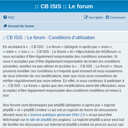
:: CB ISIS :: Le forum
FAQ
Inscription
Connexion
Accueil du forum
:: CB ISIS :: Le forum - Conditions d’utilisation
En accédant à « :: CB ISIS :: Le forum » (désigné ci-après par « nous »,
« notre », « nos », « :: CB ISIS :: Le forum » et « https://cbisis.be:443/forum »),
vous acceptez d’être légalement responsable des conditions suivantes. Si
vous n’acceptez pas d’être légalement responsable de toutes les conditions
suivantes, veuillez ne pas utiliser et accéder à « :: CB ISIS :: Le forum ». Nous
pouvons modifier ces conditions à n’importe quel moment et nous essaierons
de vous informer de ces modifications, bien que nous vous conseillons de
vérifier régulièrement par vous-même. En effet, si vous continuez à participer à
« :: CB ISIS :: Le forum » après que des modifications aient été effectuées, vous
acceptez d’être légalement responsable des conditions modifiées et mises à
jour.
Nos forums sont développés par phpBB (désignés ci-après par « logiciel
phpBB » et « phpBB Limited ») qui est un logiciel de forum de discussions
déclaré sous la «
licence publique générale GNU 2.0
» et qui peut être
téléchargé sur
le site de phpBB
(en anglais). Le logiciel phpBB a pour seul but
de faciliter les discussions sur internet et phpBB Limited ne peut en aucun cas