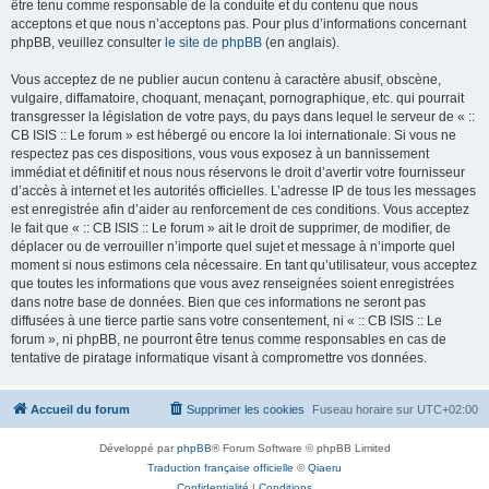
être tenu comme responsable de la conduite et du contenu que nous
acceptons et que nous n’acceptons pas. Pour plus d’informations concernant
phpBB, veuillez consulter
le site de phpBB
(en anglais).
Vous acceptez de ne publier aucun contenu à caractère abusif, obscène,
vulgaire, diffamatoire, choquant, menaçant, pornographique, etc. qui pourrait
transgresser la législation de votre pays, du pays dans lequel le serveur de « ::
CB ISIS :: Le forum » est hébergé ou encore la loi internationale. Si vous ne
respectez pas ces dispositions, vous vous exposez à un bannissement
immédiat et définitif et nous nous réservons le droit d’avertir votre fournisseur
d’accès à internet et les autorités officielles. L’adresse IP de tous les messages
est enregistrée afin d’aider au renforcement de ces conditions. Vous acceptez
le fait que « :: CB ISIS :: Le forum » ait le droit de supprimer, de modifier, de
déplacer ou de verrouiller n’importe quel sujet et message à n’importe quel
moment si nous estimons cela nécessaire. En tant qu’utilisateur, vous acceptez
que toutes les informations que vous avez renseignées soient enregistrées
dans notre base de données. Bien que ces informations ne seront pas
diffusées à une tierce partie sans votre consentement, ni « :: CB ISIS :: Le
forum », ni phpBB, ne pourront être tenus comme responsables en cas de
tentative de piratage informatique visant à compromettre vos données.
Accueil du forum
Supprimer les cookies
Fuseau horaire sur
UTC+02:00
Développé par
phpBB
® Forum Software © phpBB Limited
Traduction française officielle
©
Qiaeru
Confidentialité
|
Conditions