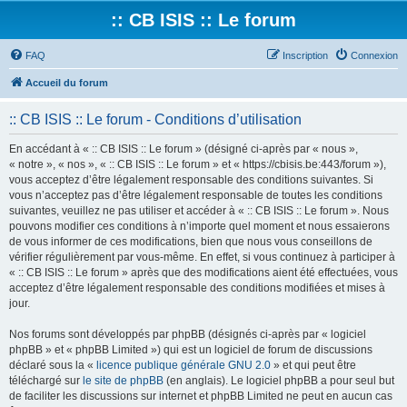
:: CB ISIS :: Le forum
FAQ
Inscription
Connexion
Accueil du forum
:: CB ISIS :: Le forum - Conditions d’utilisation
En accédant à « :: CB ISIS :: Le forum » (désigné ci-après par « nous »,
« notre », « nos », « :: CB ISIS :: Le forum » et « https://cbisis.be:443/forum »),
vous acceptez d’être légalement responsable des conditions suivantes. Si
vous n’acceptez pas d’être légalement responsable de toutes les conditions
suivantes, veuillez ne pas utiliser et accéder à « :: CB ISIS :: Le forum ». Nous
pouvons modifier ces conditions à n’importe quel moment et nous essaierons
de vous informer de ces modifications, bien que nous vous conseillons de
vérifier régulièrement par vous-même. En effet, si vous continuez à participer à
« :: CB ISIS :: Le forum » après que des modifications aient été effectuées, vous
acceptez d’être légalement responsable des conditions modifiées et mises à
jour.
Nos forums sont développés par phpBB (désignés ci-après par « logiciel
phpBB » et « phpBB Limited ») qui est un logiciel de forum de discussions
déclaré sous la «
licence publique générale GNU 2.0
» et qui peut être
téléchargé sur
le site de phpBB
(en anglais). Le logiciel phpBB a pour seul but
de faciliter les discussions sur internet et phpBB Limited ne peut en aucun cas