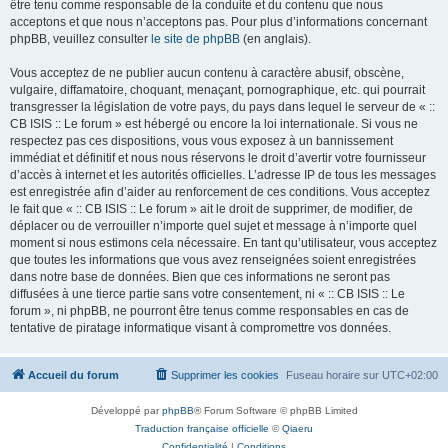
être tenu comme responsable de la conduite et du contenu que nous
acceptons et que nous n’acceptons pas. Pour plus d’informations concernant
phpBB, veuillez consulter
le site de phpBB
(en anglais).
Vous acceptez de ne publier aucun contenu à caractère abusif, obscène,
vulgaire, diffamatoire, choquant, menaçant, pornographique, etc. qui pourrait
transgresser la législation de votre pays, du pays dans lequel le serveur de « ::
CB ISIS :: Le forum » est hébergé ou encore la loi internationale. Si vous ne
respectez pas ces dispositions, vous vous exposez à un bannissement
immédiat et définitif et nous nous réservons le droit d’avertir votre fournisseur
d’accès à internet et les autorités officielles. L’adresse IP de tous les messages
est enregistrée afin d’aider au renforcement de ces conditions. Vous acceptez
le fait que « :: CB ISIS :: Le forum » ait le droit de supprimer, de modifier, de
déplacer ou de verrouiller n’importe quel sujet et message à n’importe quel
moment si nous estimons cela nécessaire. En tant qu’utilisateur, vous acceptez
que toutes les informations que vous avez renseignées soient enregistrées
dans notre base de données. Bien que ces informations ne seront pas
diffusées à une tierce partie sans votre consentement, ni « :: CB ISIS :: Le
forum », ni phpBB, ne pourront être tenus comme responsables en cas de
tentative de piratage informatique visant à compromettre vos données.
Accueil du forum
Supprimer les cookies
Fuseau horaire sur
UTC+02:00
Développé par
phpBB
® Forum Software © phpBB Limited
Traduction française officielle
©
Qiaeru
Confidentialité
|
Conditions