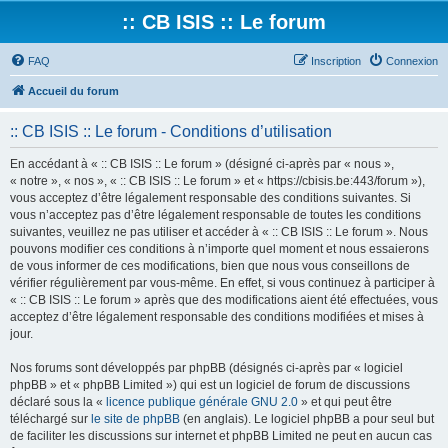
:: CB ISIS :: Le forum
FAQ
Inscription
Connexion
Accueil du forum
:: CB ISIS :: Le forum - Conditions d’utilisation
En accédant à « :: CB ISIS :: Le forum » (désigné ci-après par « nous »,
« notre », « nos », « :: CB ISIS :: Le forum » et « https://cbisis.be:443/forum »),
vous acceptez d’être légalement responsable des conditions suivantes. Si
vous n’acceptez pas d’être légalement responsable de toutes les conditions
suivantes, veuillez ne pas utiliser et accéder à « :: CB ISIS :: Le forum ». Nous
pouvons modifier ces conditions à n’importe quel moment et nous essaierons
de vous informer de ces modifications, bien que nous vous conseillons de
vérifier régulièrement par vous-même. En effet, si vous continuez à participer à
« :: CB ISIS :: Le forum » après que des modifications aient été effectuées, vous
acceptez d’être légalement responsable des conditions modifiées et mises à
jour.
Nos forums sont développés par phpBB (désignés ci-après par « logiciel
phpBB » et « phpBB Limited ») qui est un logiciel de forum de discussions
déclaré sous la «
licence publique générale GNU 2.0
» et qui peut être
téléchargé sur
le site de phpBB
(en anglais). Le logiciel phpBB a pour seul but
de faciliter les discussions sur internet et phpBB Limited ne peut en aucun cas