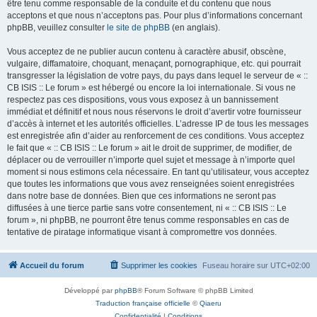
être tenu comme responsable de la conduite et du contenu que nous
acceptons et que nous n’acceptons pas. Pour plus d’informations concernant
phpBB, veuillez consulter
le site de phpBB
(en anglais).
Vous acceptez de ne publier aucun contenu à caractère abusif, obscène,
vulgaire, diffamatoire, choquant, menaçant, pornographique, etc. qui pourrait
transgresser la législation de votre pays, du pays dans lequel le serveur de « ::
CB ISIS :: Le forum » est hébergé ou encore la loi internationale. Si vous ne
respectez pas ces dispositions, vous vous exposez à un bannissement
immédiat et définitif et nous nous réservons le droit d’avertir votre fournisseur
d’accès à internet et les autorités officielles. L’adresse IP de tous les messages
est enregistrée afin d’aider au renforcement de ces conditions. Vous acceptez
le fait que « :: CB ISIS :: Le forum » ait le droit de supprimer, de modifier, de
déplacer ou de verrouiller n’importe quel sujet et message à n’importe quel
moment si nous estimons cela nécessaire. En tant qu’utilisateur, vous acceptez
que toutes les informations que vous avez renseignées soient enregistrées
dans notre base de données. Bien que ces informations ne seront pas
diffusées à une tierce partie sans votre consentement, ni « :: CB ISIS :: Le
forum », ni phpBB, ne pourront être tenus comme responsables en cas de
tentative de piratage informatique visant à compromettre vos données.
Accueil du forum
Supprimer les cookies
Fuseau horaire sur
UTC+02:00
Développé par
phpBB
® Forum Software © phpBB Limited
Traduction française officielle
©
Qiaeru
Confidentialité
|
Conditions