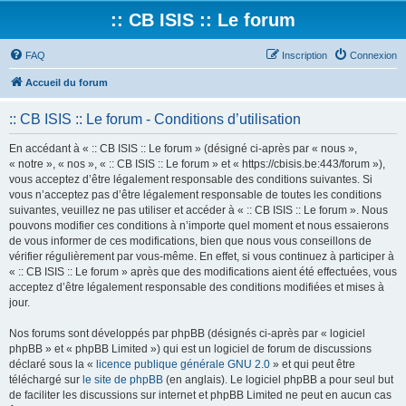
:: CB ISIS :: Le forum
FAQ
Inscription
Connexion
Accueil du forum
:: CB ISIS :: Le forum - Conditions d’utilisation
En accédant à « :: CB ISIS :: Le forum » (désigné ci-après par « nous »,
« notre », « nos », « :: CB ISIS :: Le forum » et « https://cbisis.be:443/forum »),
vous acceptez d’être légalement responsable des conditions suivantes. Si
vous n’acceptez pas d’être légalement responsable de toutes les conditions
suivantes, veuillez ne pas utiliser et accéder à « :: CB ISIS :: Le forum ». Nous
pouvons modifier ces conditions à n’importe quel moment et nous essaierons
de vous informer de ces modifications, bien que nous vous conseillons de
vérifier régulièrement par vous-même. En effet, si vous continuez à participer à
« :: CB ISIS :: Le forum » après que des modifications aient été effectuées, vous
acceptez d’être légalement responsable des conditions modifiées et mises à
jour.
Nos forums sont développés par phpBB (désignés ci-après par « logiciel
phpBB » et « phpBB Limited ») qui est un logiciel de forum de discussions
déclaré sous la «
licence publique générale GNU 2.0
» et qui peut être
téléchargé sur
le site de phpBB
(en anglais). Le logiciel phpBB a pour seul but
de faciliter les discussions sur internet et phpBB Limited ne peut en aucun cas