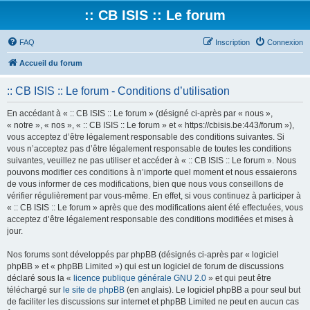
:: CB ISIS :: Le forum
FAQ
Inscription
Connexion
Accueil du forum
:: CB ISIS :: Le forum - Conditions d’utilisation
En accédant à « :: CB ISIS :: Le forum » (désigné ci-après par « nous »,
« notre », « nos », « :: CB ISIS :: Le forum » et « https://cbisis.be:443/forum »),
vous acceptez d’être légalement responsable des conditions suivantes. Si
vous n’acceptez pas d’être légalement responsable de toutes les conditions
suivantes, veuillez ne pas utiliser et accéder à « :: CB ISIS :: Le forum ». Nous
pouvons modifier ces conditions à n’importe quel moment et nous essaierons
de vous informer de ces modifications, bien que nous vous conseillons de
vérifier régulièrement par vous-même. En effet, si vous continuez à participer à
« :: CB ISIS :: Le forum » après que des modifications aient été effectuées, vous
acceptez d’être légalement responsable des conditions modifiées et mises à
jour.
Nos forums sont développés par phpBB (désignés ci-après par « logiciel
phpBB » et « phpBB Limited ») qui est un logiciel de forum de discussions
déclaré sous la «
licence publique générale GNU 2.0
» et qui peut être
téléchargé sur
le site de phpBB
(en anglais). Le logiciel phpBB a pour seul but
de faciliter les discussions sur internet et phpBB Limited ne peut en aucun cas