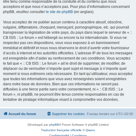
être tenu comme responsable de la conduite et du contenu que nous
acceptons et que nous n’acceptons pas. Pour plus d’informations concernant
phpBB, veuillez consulter
le site de phpBB
(en anglais).
Vous acceptez de ne publier aucun contenu à caractère abusif, obscène,
vulgaire, diffamatoire, choquant, menaçant, pornographique, etc. qui pourrait
transgresser la législation de votre pays, du pays dans lequel le serveur de « ::
CB ISIS :: Le forum » est hébergé ou encore la loi internationale. Si vous ne
respectez pas ces dispositions, vous vous exposez à un bannissement
immédiat et définitif et nous nous réservons le droit d’avertir votre fournisseur
d’accès à internet et les autorités officielles. L’adresse IP de tous les messages
est enregistrée afin d’aider au renforcement de ces conditions. Vous acceptez
le fait que « :: CB ISIS :: Le forum » ait le droit de supprimer, de modifier, de
déplacer ou de verrouiller n’importe quel sujet et message à n’importe quel
moment si nous estimons cela nécessaire. En tant qu’utilisateur, vous acceptez
que toutes les informations que vous avez renseignées soient enregistrées
dans notre base de données. Bien que ces informations ne seront pas
diffusées à une tierce partie sans votre consentement, ni « :: CB ISIS :: Le
forum », ni phpBB, ne pourront être tenus comme responsables en cas de
tentative de piratage informatique visant à compromettre vos données.
Accueil du forum
Supprimer les cookies
Fuseau horaire sur
UTC+02:00
Développé par
phpBB
® Forum Software © phpBB Limited
Traduction française officielle
©
Qiaeru
Confidentialité
|
Conditions