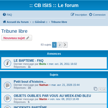
:: CB ISIS :: Le forum
FAQ
Inscription
Connexion
Accueil du forum
:: Général ::
Tribune libre
Tribune libre
Nouveau sujet
1
2
Suivant
83 sujets
Annonces
LE BAPTEME - FAQ
Dernier message par
Boris
«
mer. oct. 26, 2011 16:02
Réponses :
11
Sujets
Petit bout d'histoire...
Dernier message par
Nathan
«
mar. avr. 21, 2026 15:44
Réponses :
15
1
2
OBJETS OUBLIES PAR VOUS AU WEEK-END BLEU
Dernier message par
Martin
«
ven. nov. 08, 2013 16:49
Réponses :
5
INCIDENTS BAPTËME