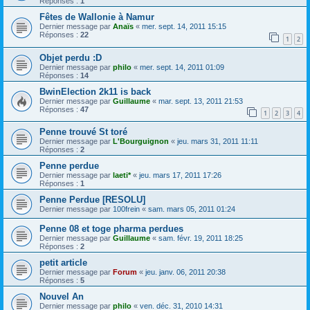
Réponses :
1
Fêtes de Wallonie à Namur
Dernier message par
Anaïs
«
mer. sept. 14, 2011 15:15
Réponses :
22
1
2
Objet perdu :D
Dernier message par
philo
«
mer. sept. 14, 2011 01:09
Réponses :
14
BwinElection 2k11 is back
Dernier message par
Guillaume
«
mar. sept. 13, 2011 21:53
Réponses :
47
1
2
3
4
Penne trouvé St toré
Dernier message par
L'Bourguignon
«
jeu. mars 31, 2011 11:11
Réponses :
2
Penne perdue
Dernier message par
laeti*
«
jeu. mars 17, 2011 17:26
Réponses :
1
Penne Perdue [RESOLU]
Dernier message par
100frein
«
sam. mars 05, 2011 01:24
Penne 08 et toge pharma perdues
Dernier message par
Guillaume
«
sam. févr. 19, 2011 18:25
Réponses :
2
petit article
Dernier message par
Forum
«
jeu. janv. 06, 2011 20:38
Réponses :
5
Nouvel An
Dernier message par
philo
«
ven. déc. 31, 2010 14:31