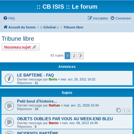
:: CB ISIS :: Le forum
FAQ
Inscription
Connexion
Accueil du forum
:: Général ::
Tribune libre
Tribune libre
Nouveau sujet
1
2
Suivant
83 sujets
Annonces
LE BAPTEME - FAQ
Dernier message par
Boris
«
mer. oct. 26, 2011 16:02
Réponses :
11
Sujets
Petit bout d'histoire...
Dernier message par
Nathan
«
mar. avr. 21, 2026 15:44
Réponses :
15
1
2
OBJETS OUBLIES PAR VOUS AU WEEK-END BLEU
Dernier message par
Martin
«
ven. nov. 08, 2013 16:49
Réponses :
5
INCIDENTS BAPTËME