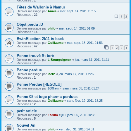
Réponses :
1
Fêtes de Wallonie à Namur
Dernier message par
Anaïs
«
mer. sept. 14, 2011 15:15
Réponses :
22
1
2
Objet perdu :D
Dernier message par
philo
«
mer. sept. 14, 2011 01:09
Réponses :
14
BwinElection 2k11 is back
Dernier message par
Guillaume
«
mar. sept. 13, 2011 21:53
Réponses :
47
1
2
3
4
Penne trouvé St toré
Dernier message par
L'Bourguignon
«
jeu. mars 31, 2011 11:11
Réponses :
2
Penne perdue
Dernier message par
laeti*
«
jeu. mars 17, 2011 17:26
Réponses :
1
Penne Perdue [RESOLU]
Dernier message par
100frein
«
sam. mars 05, 2011 01:24
Penne 08 et toge pharma perdues
Dernier message par
Guillaume
«
sam. févr. 19, 2011 18:25
Réponses :
2
petit article
Dernier message par
Forum
«
jeu. janv. 06, 2011 20:38
Réponses :
5
Nouvel An
Dernier message par
philo
«
ven. déc. 31, 2010 14:31