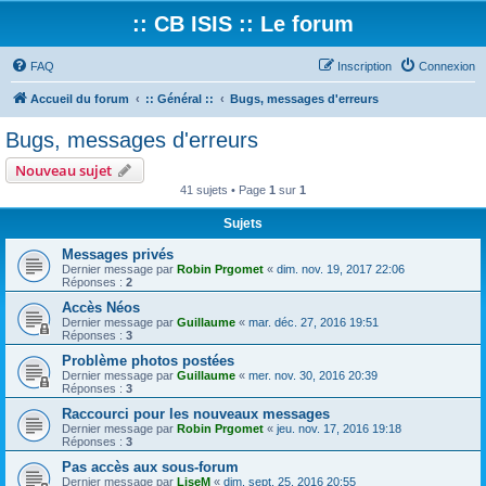
:: CB ISIS :: Le forum
FAQ
Inscription
Connexion
Accueil du forum
:: Général ::
Bugs, messages d'erreurs
Bugs, messages d'erreurs
Nouveau sujet
41 sujets • Page
1
sur
1
Sujets
Messages privés
Dernier message par
Robin Prgomet
«
dim. nov. 19, 2017 22:06
Réponses :
2
Accès Néos
Dernier message par
Guillaume
«
mar. déc. 27, 2016 19:51
Réponses :
3
Problème photos postées
Dernier message par
Guillaume
«
mer. nov. 30, 2016 20:39
Réponses :
3
Raccourci pour les nouveaux messages
Dernier message par
Robin Prgomet
«
jeu. nov. 17, 2016 19:18
Réponses :
3
Pas accès aux sous-forum
Dernier message par
LiseM
«
dim. sept. 25, 2016 20:55