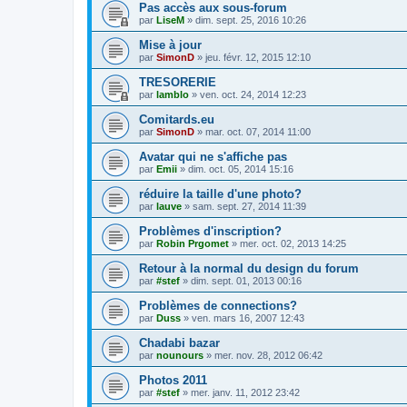
Pas accès aux sous-forum
par
LiseM
»
dim. sept. 25, 2016 10:26
Mise à jour
par
SimonD
»
jeu. févr. 12, 2015 12:10
TRESORERIE
par
lamblo
»
ven. oct. 24, 2014 12:23
Comitards.eu
par
SimonD
»
mar. oct. 07, 2014 11:00
Avatar qui ne s'affiche pas
par
Emii
»
dim. oct. 05, 2014 15:16
réduire la taille d'une photo?
par
lauve
»
sam. sept. 27, 2014 11:39
Problèmes d'inscription?
par
Robin Prgomet
»
mer. oct. 02, 2013 14:25
Retour à la normal du design du forum
par
#stef
»
dim. sept. 01, 2013 00:16
Problèmes de connections?
par
Duss
»
ven. mars 16, 2007 12:43
Chadabi bazar
par
nounours
»
mer. nov. 28, 2012 06:42
Photos 2011
par
#stef
»
mer. janv. 11, 2012 23:42