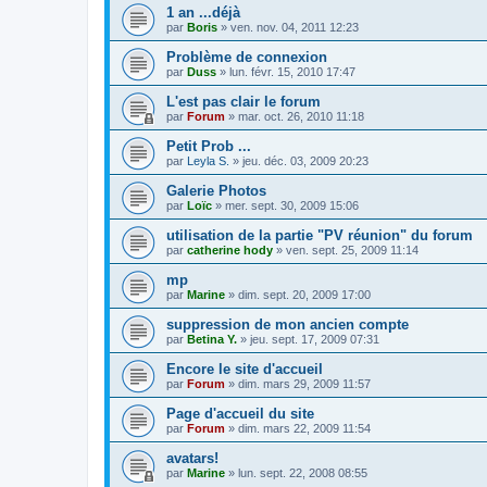
1 an ...déjà
par
Boris
»
ven. nov. 04, 2011 12:23
Problème de connexion
par
Duss
»
lun. févr. 15, 2010 17:47
L'est pas clair le forum
par
Forum
»
mar. oct. 26, 2010 11:18
Petit Prob ...
par
Leyla S.
»
jeu. déc. 03, 2009 20:23
Galerie Photos
par
Loïc
»
mer. sept. 30, 2009 15:06
utilisation de la partie "PV réunion" du forum
par
catherine hody
»
ven. sept. 25, 2009 11:14
mp
par
Marine
»
dim. sept. 20, 2009 17:00
suppression de mon ancien compte
par
Betina Y.
»
jeu. sept. 17, 2009 07:31
Encore le site d'accueil
par
Forum
»
dim. mars 29, 2009 11:57
Page d'accueil du site
par
Forum
»
dim. mars 22, 2009 11:54
avatars!
par
Marine
»
lun. sept. 22, 2008 08:55