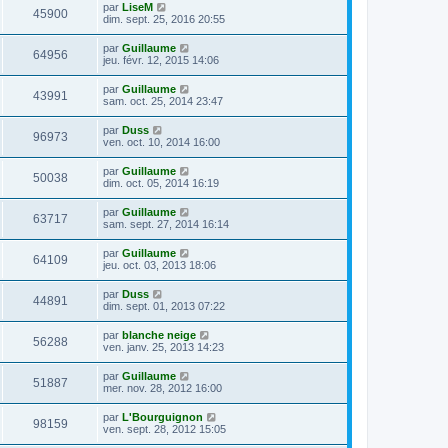
par
LiseM
45900
dim. sept. 25, 2016 20:55
par
Guillaume
64956
jeu. févr. 12, 2015 14:06
par
Guillaume
43991
sam. oct. 25, 2014 23:47
par
Duss
96973
ven. oct. 10, 2014 16:00
par
Guillaume
50038
dim. oct. 05, 2014 16:19
par
Guillaume
63717
sam. sept. 27, 2014 16:14
par
Guillaume
64109
jeu. oct. 03, 2013 18:06
par
Duss
44891
dim. sept. 01, 2013 07:22
par
blanche neige
56288
ven. janv. 25, 2013 14:23
par
Guillaume
51887
mer. nov. 28, 2012 16:00
par
L'Bourguignon
98159
ven. sept. 28, 2012 15:05