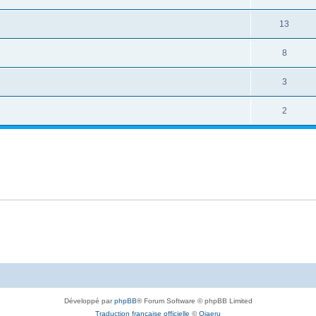
13
8
3
2
Développé par
phpBB
® Forum Software © phpBB Limited
Traduction française officielle
©
Qiaeru