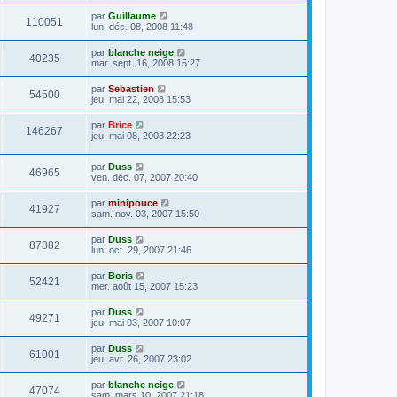
par
Guillaume
110051
lun. déc. 08, 2008 11:48
par
blanche neige
40235
mar. sept. 16, 2008 15:27
par
Sebastien
54500
jeu. mai 22, 2008 15:53
par
Brice
146267
jeu. mai 08, 2008 22:23
par
Duss
46965
ven. déc. 07, 2007 20:40
par
minipouce
41927
sam. nov. 03, 2007 15:50
par
Duss
87882
lun. oct. 29, 2007 21:46
par
Boris
52421
mer. août 15, 2007 15:23
par
Duss
49271
jeu. mai 03, 2007 10:07
par
Duss
61001
jeu. avr. 26, 2007 23:02
par
blanche neige
47074
sam. mars 10, 2007 21:18