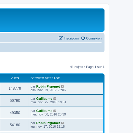
Inscription
Connexion
41 sujets • Page
1
sur
1
VUES
DERNIER MESSAGE
par
Robin Prgomet
148778
dim. nov. 19, 2017 22:06
par
Guillaume
50790
mar. déc. 27, 2016 19:51
par
Guillaume
49350
mer. nov. 30, 2016 20:39
par
Robin Prgomet
54180
jeu. nov. 17, 2016 19:18