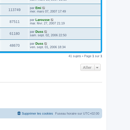
par
Emi
113749
mer. mars 07, 2007 17:49
par
Larousse
87511
mar. févr. 27, 2007 21:19
par
Duss
61180
sam. sept. 02, 2006 22:50
par
Duss
48670
ven. sept. 01, 2006 18:34
41 sujets • Page
1
sur
1
Aller
Supprimer les cookies
Fuseau horaire sur
UTC+02:00