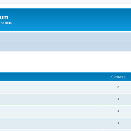
orum
de l'ISIS
RÉPONSES
2
3
3
3