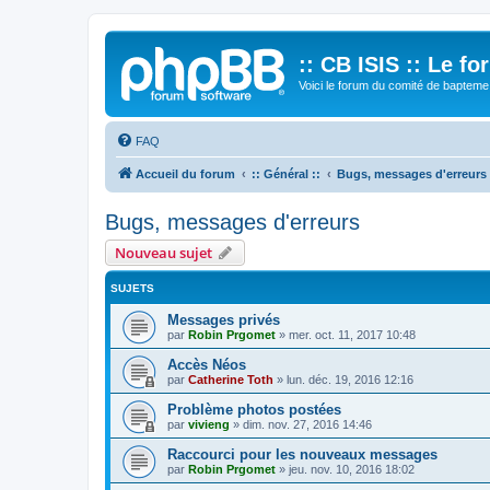
:: CB ISIS :: Le f
Voici le forum du comité de bapteme 
FAQ
Accueil du forum
:: Général ::
Bugs, messages d'erreurs
Bugs, messages d'erreurs
Nouveau sujet
SUJETS
Messages privés
par
Robin Prgomet
»
mer. oct. 11, 2017 10:48
Accès Néos
par
Catherine Toth
»
lun. déc. 19, 2016 12:16
Problème photos postées
par
vivieng
»
dim. nov. 27, 2016 14:46
Raccourci pour les nouveaux messages
par
Robin Prgomet
»
jeu. nov. 10, 2016 18:02