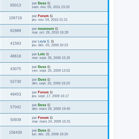
par
Duss
65013
sam. nov. 05, 2011 23:20
par
Forum
106716
jeu. nov. 04, 2010 21:21
par
nounours
62989
mar. oct. 26, 2010 16:28
par
Leyla S.
41583
jeu. déc. 03, 2009 20:23
par
Loïc
48618
mer. sept. 30, 2009 15:25
par
Duss
43075
ven. sept. 25, 2009 13:02
par
Duss
52730
dim. sept. 20, 2009 19:23
par
Forum
49453
jeu. sept. 17, 2009 16:17
par
Duss
57042
dim. mars 29, 2009 19:40
par
Forum
50939
mar. mars 24, 2009 15:31
par
Duss
156430
lun. déc. 29, 2008 19:20