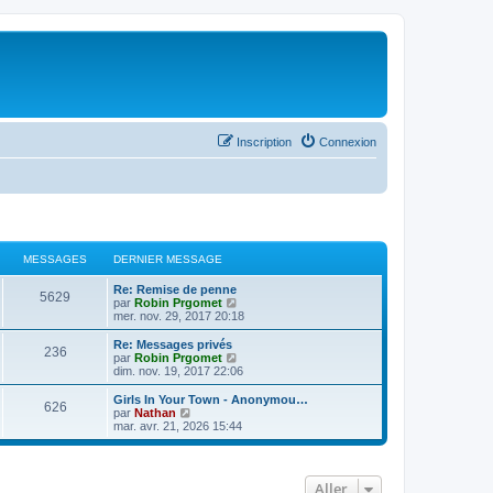
Inscription
Connexion
MESSAGES
DERNIER MESSAGE
Re: Remise de penne
5629
C
par
Robin Prgomet
o
mer. nov. 29, 2017 20:18
n
s
Re: Messages privés
236
u
C
par
Robin Prgomet
l
o
dim. nov. 19, 2017 22:06
t
n
e
s
Girls In Your Town - Anonymou…
626
r
u
C
par
Nathan
l
l
o
mar. avr. 21, 2026 15:44
e
t
n
d
e
s
e
r
u
r
l
l
Aller
n
e
t