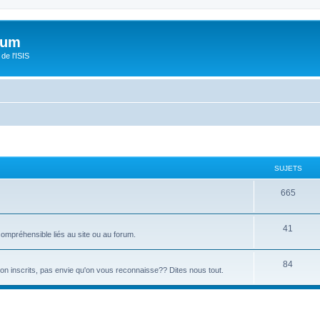
orum
de l'ISIS
SUJETS
665
41
ompréhensible liés au site ou au forum.
84
 non inscrits, pas envie qu'on vous reconnaisse?? Dites nous tout.