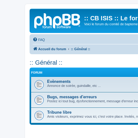
:: CB ISIS :: Le f
Voici le forum du comité de bapteme 
FAQ
Accueil du forum
:: Général ::
:: Général ::
FORUM
Evènements
Annonce de soirée, guindaille, etc ...
Bugs, messages d'erreurs
Postez ici tout bug, dysfonctionnement, message d'erreur inc
Tribune libre
Amis visiteurs, exprimez vous ici, c'est votre place. Invités,