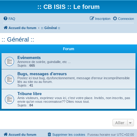
:: CB ISIS :: Le forum
FAQ
Inscription
Connexion
Accueil du forum
:: Général ::
:: Général ::
Forum
Evènements
Annonce de soirée, guindaille, etc ...
Sujets :
665
Bugs, messages d'erreurs
Postez ici tout bug, dysfonctionnement, message d'erreur incompréhensible
liés au site ou au forum.
Sujets :
41
Tribune libre
Amis visiteurs, exprimez vous ici, c'est votre place. Invités, non inscrits, pas
envie qu'on vous reconnaisse?? Dites nous tout.
Sujets :
84
Aller
Accueil du forum
Supprimer les cookies
Fuseau horaire sur
UTC+02:00