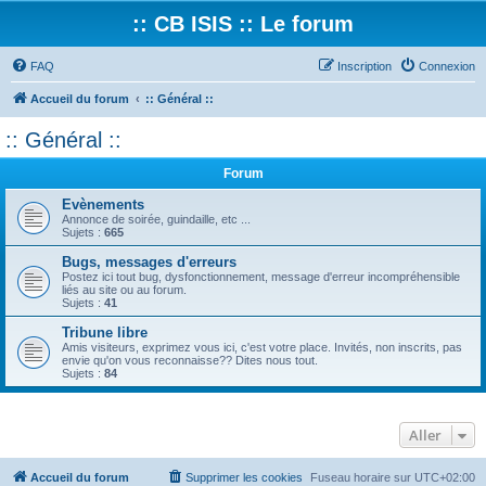
:: CB ISIS :: Le forum
FAQ
Inscription
Connexion
Accueil du forum
:: Général ::
:: Général ::
Forum
Evènements
Annonce de soirée, guindaille, etc ...
Sujets :
665
Bugs, messages d'erreurs
Postez ici tout bug, dysfonctionnement, message d'erreur incompréhensible
liés au site ou au forum.
Sujets :
41
Tribune libre
Amis visiteurs, exprimez vous ici, c'est votre place. Invités, non inscrits, pas
envie qu'on vous reconnaisse?? Dites nous tout.
Sujets :
84
Aller
Accueil du forum
Supprimer les cookies
Fuseau horaire sur
UTC+02:00