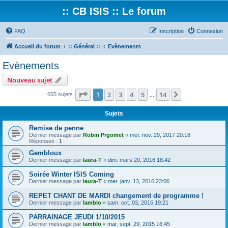
:: CB ISIS :: Le forum
FAQ
Inscription
Connexion
Accueil du forum
:: Général ::
Evènements
Evènements
Nouveau sujet
Page
1
sur
14
1
2
3
4
5
14
Suivant
665 sujets
…
Sujets
Remise de penne
Dernier message par
Robin Prgomet
«
mer. nov. 29, 2017 20:18
Réponses :
1
Gembloux
Dernier message par
laura-T
«
dim. mars 20, 2016 18:42
Soirée Winter ISIS Coming
Dernier message par
laura-T
«
mer. janv. 13, 2016 23:06
REPET CHANT DE MARDI changement de programme !
Dernier message par
lamblo
«
sam. oct. 03, 2015 19:21
PARRAINAGE JEUDI 1/10/2015
Dernier message par
lamblo
«
mar. sept. 29, 2015 16:45