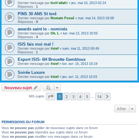
Dernier message par
Inch'allah!
«
jeu. mai 16, 2013 02:24
Réponses :
1
PINS 30 ANS St toré
Dernier message par
Romain Fossé
«
mar. mai 14, 2013 18:08
Réponses :
9
awards saint lo - nominés
Dernier message par
Ok. L
«
lun. mai 13, 2013 20:55
Réponses :
4
ISIS fais moi mal !
Dernier message par
#stef
«
sam. mai 11, 2013 00:49
Réponses :
1
Export ISIS- 6H Brouette Gembloux
Dernier message par
#stef
«
lun. avr. 15, 2013 16:19
Soirée Luxure
Dernier message par
#stef
«
jeu. avr. 11, 2013 15:03
Nouveau sujet
Page
1
sur
14
1
2
3
4
5
14
Suivant
665 sujets
…
Aller
PERMISSIONS DU FORUM
Vous
ne pouvez pas
publier de nouveaux sujets dans ce forum
Vous
ne pouvez pas
répondre aux sujets dans ce forum
Vous
ne pouvez pas
modifier vos messages dans ce forum