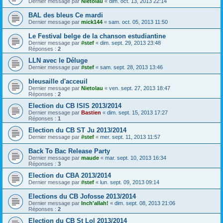
Dernier message par
Nietolau
«
dim. oct. 13, 2013 22:14
BAL des bleus Ce mardi
Dernier message par
mick144
«
sam. oct. 05, 2013 11:50
Le Festival belge de la chanson estudiantine
Dernier message par
#stef
«
dim. sept. 29, 2013 23:48
Réponses :
2
LLN avec le Déluge
Dernier message par
#stef
«
sam. sept. 28, 2013 13:46
bleusaille d'acceuil
Dernier message par
Nietolau
«
ven. sept. 27, 2013 18:47
Réponses :
2
Election du CB ISIS 2013/2014
Dernier message par
Bastien
«
dim. sept. 15, 2013 17:27
Réponses :
1
Election du CB ST Ju 2013/2014
Dernier message par
#stef
«
mer. sept. 11, 2013 11:57
Back To Bac Release Party
Dernier message par
maude
«
mar. sept. 10, 2013 16:34
Réponses :
3
Election du CBA 2013/2014
Dernier message par
#stef
«
lun. sept. 09, 2013 09:14
Elections du CB Jofosse 2013/2014
Dernier message par
Inch'allah!
«
dim. sept. 08, 2013 21:06
Réponses :
2
Election du CB St Lol 2013/2014