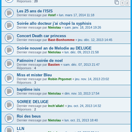
Réponses :
20
1
2
Les 25 ans de l'ISIS
Dernier message par
#stef
«
lun. mars 17, 2014 11:18
Soirée allo docteur j'ai chopé la syphisis
Dernier message par
Nietolau
«
sam. janv. 18, 2014 19:26
Concert Death car princess
Dernier message par
Bast-Bonhomme
«
jeu. déc. 12, 2013 14:45
Soirée nouvel an de Melodie au DELUGE
Dernier message par
Nietolau
«
lun. déc. 09, 2013 21:58
Patinoire / soirée de noel
Dernier message par
Bastien
«
sam. déc. 07, 2013 21:47
Réponses :
4
Miss et mister Bleu
Dernier message par
Robin Prgomet
«
jeu. nov. 14, 2013 23:02
Réponses :
3
baptême isis
Dernier message par
Nietolau
«
dim. nov. 10, 2013 17:54
SOIREE DELUGE
Dernier message par
Inch'allah!
«
jeu. oct. 24, 2013 14:32
Réponses :
2
Roi des beus
Dernier message par
Nietolau
«
lun. oct. 21, 2013 18:40
LLN