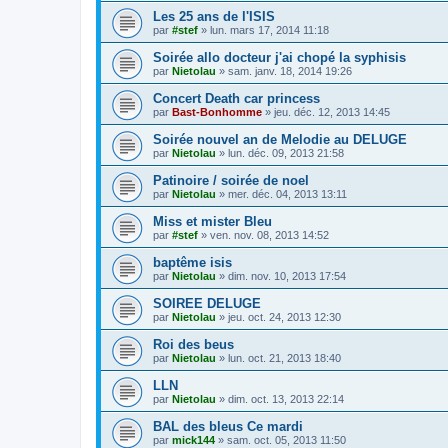
Les 25 ans de l'ISIS
par
#stef
»
lun. mars 17, 2014 11:18
Soirée allo docteur j'ai chopé la syphisis
par
Nietolau
»
sam. janv. 18, 2014 19:26
Concert Death car princess
par
Bast-Bonhomme
»
jeu. déc. 12, 2013 14:45
Soirée nouvel an de Melodie au DELUGE
par
Nietolau
»
lun. déc. 09, 2013 21:58
Patinoire / soirée de noel
par
Nietolau
»
mer. déc. 04, 2013 13:11
Miss et mister Bleu
par
#stef
»
ven. nov. 08, 2013 14:52
baptême isis
par
Nietolau
»
dim. nov. 10, 2013 17:54
SOIREE DELUGE
par
Nietolau
»
jeu. oct. 24, 2013 12:30
Roi des beus
par
Nietolau
»
lun. oct. 21, 2013 18:40
LLN
par
Nietolau
»
dim. oct. 13, 2013 22:14
BAL des bleus Ce mardi
par
mick144
»
sam. oct. 05, 2013 11:50