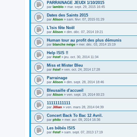
PARRAINAGE JEUDI 1/10/2015
par
lamblo
»
mar. sept. 29, 2015 16:45
Dates des Saints 2015
par
Alison
»
sam. févr. 07, 2015 01:29
L'Isis fête Noël
par
Alison
»
dim. déc. 07, 2014 19:21
Human tour au profit des plus démunis
par
blanche neige
»
mer. déc. 03, 2014 15:19
Help ISIS !!
par
#stef
»
jeu. oct. 30, 2014 11:34
Miss et Mister Bleu
par
#stef
»
ven. oct. 24, 2014 17:28
Parrainage
par
Alison
»
dim. sept. 28, 2014 18:46
Bleusaille d'accueil
par
Alison
»
ven. sept. 19, 2014 00:23
11111111111
par
Jillian
»
ven. mars 28, 2014 04:39
Concert Back To Bac 12 Avril.
par
philo
»
mer. avr. 09, 2014 16:36
Les bébés ISIS
par
#stef
»
sam. sept. 07, 2013 17:19