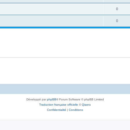
0
0
Développé par
phpBB
® Forum Software © phpBB Limited
Traduction française officielle
©
Qiaeru
Confidentialité
|
Conditions