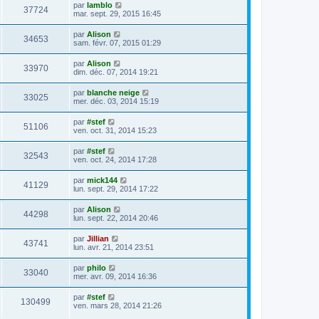
par
lamblo
37724
mar. sept. 29, 2015 16:45
par
Alison
34653
sam. févr. 07, 2015 01:29
par
Alison
33970
dim. déc. 07, 2014 19:21
par
blanche neige
33025
mer. déc. 03, 2014 15:19
par
#stef
51106
ven. oct. 31, 2014 15:23
par
#stef
32543
ven. oct. 24, 2014 17:28
par
mick144
41129
lun. sept. 29, 2014 17:22
par
Alison
44298
lun. sept. 22, 2014 20:46
par
Jillian
43741
lun. avr. 21, 2014 23:51
par
philo
33040
mer. avr. 09, 2014 16:36
par
#stef
130499
ven. mars 28, 2014 21:26