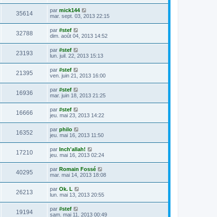
par
mick144
35614
mar. sept. 03, 2013 22:15
par
#stef
32788
dim. août 04, 2013 14:52
par
#stef
23193
lun. juil. 22, 2013 15:13
par
#stef
21395
ven. juin 21, 2013 16:00
par
#stef
16936
mar. juin 18, 2013 21:25
par
#stef
16666
jeu. mai 23, 2013 14:22
par
philo
16352
jeu. mai 16, 2013 11:50
par
Inch'allah!
17210
jeu. mai 16, 2013 02:24
par
Romain Fossé
40295
mar. mai 14, 2013 18:08
par
Ok. L
26213
lun. mai 13, 2013 20:55
par
#stef
19194
sam. mai 11, 2013 00:49