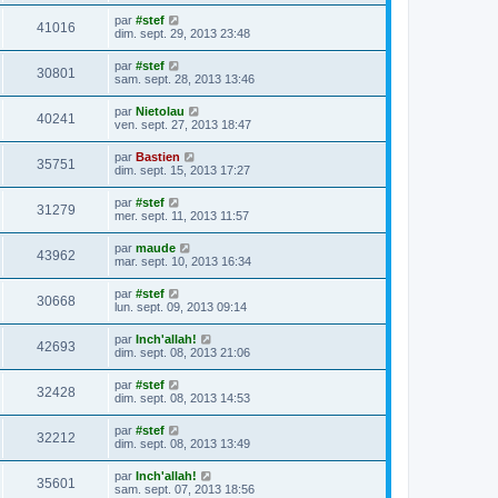
par
#stef
41016
dim. sept. 29, 2013 23:48
par
#stef
30801
sam. sept. 28, 2013 13:46
par
Nietolau
40241
ven. sept. 27, 2013 18:47
par
Bastien
35751
dim. sept. 15, 2013 17:27
par
#stef
31279
mer. sept. 11, 2013 11:57
par
maude
43962
mar. sept. 10, 2013 16:34
par
#stef
30668
lun. sept. 09, 2013 09:14
par
Inch'allah!
42693
dim. sept. 08, 2013 21:06
par
#stef
32428
dim. sept. 08, 2013 14:53
par
#stef
32212
dim. sept. 08, 2013 13:49
par
Inch'allah!
35601
sam. sept. 07, 2013 18:56