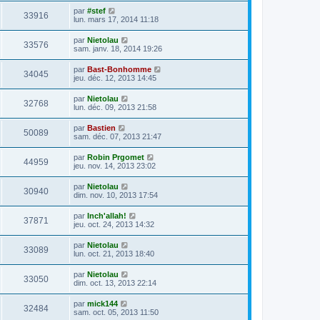
par
#stef
33916
lun. mars 17, 2014 11:18
par
Nietolau
33576
sam. janv. 18, 2014 19:26
par
Bast-Bonhomme
34045
jeu. déc. 12, 2013 14:45
par
Nietolau
32768
lun. déc. 09, 2013 21:58
par
Bastien
50089
sam. déc. 07, 2013 21:47
par
Robin Prgomet
44959
jeu. nov. 14, 2013 23:02
par
Nietolau
30940
dim. nov. 10, 2013 17:54
par
Inch'allah!
37871
jeu. oct. 24, 2013 14:32
par
Nietolau
33089
lun. oct. 21, 2013 18:40
par
Nietolau
33050
dim. oct. 13, 2013 22:14
par
mick144
32484
sam. oct. 05, 2013 11:50