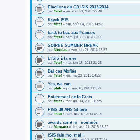
Elections du CB ISIS 2013/2014
par
#stef
»
jeu. août 29, 2013 22:48
Kayak ISIS
par
#stef
»
dim. août 04, 2013 14:52
back to bac aux Francos
par
#stef
»
sam. juil. 13, 2013 10:00
SOIREE SUMMER BREAK
par
Nietolau
»
ven. juin 21, 2013 15:57
L'ISIS à la mer
par
#stef
»
mar. juin 18, 2013 21:25
Bal des Moflés
par
#stef
»
jeu. mai 23, 2013 14:22
Yes, we can
par
philo
»
jeu. mai 16, 2013 11:50
Enterement de la Croix
par
#stef
»
mar. mai 14, 2013 16:25
PINS 30 ANS St toré
par
#stef
»
sam. mai 11, 2013 04:00
awards saint lo - nominés
par
Morgane
»
dim. avr. 21, 2013 16:27
ISIS fais moi mal !
par
Nietolau
»
ven. mai 10, 2013 21:19