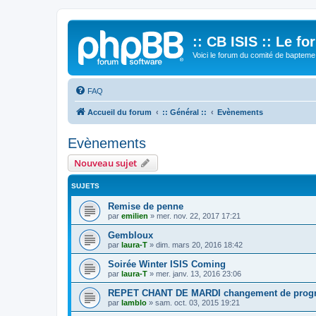
:: CB ISIS :: Le f
Voici le forum du comité de bapteme 
FAQ
Accueil du forum
:: Général ::
Evènements
Evènements
Nouveau sujet
SUJETS
Remise de penne
par
emilien
»
mer. nov. 22, 2017 17:21
Gembloux
par
laura-T
»
dim. mars 20, 2016 18:42
Soirée Winter ISIS Coming
par
laura-T
»
mer. janv. 13, 2016 23:06
REPET CHANT DE MARDI changement de prog
par
lamblo
»
sam. oct. 03, 2015 19:21