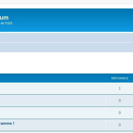
orum
de l'ISIS
RÉPONSES
1
0
0
ramme !
0