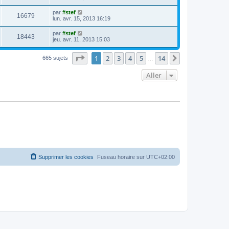
par
#stef
16679
lun. avr. 15, 2013 16:19
par
#stef
18443
jeu. avr. 11, 2013 15:03
Page
1
sur
14
1
2
3
4
5
14
Suivant
665 sujets
…
Aller
Supprimer les cookies
Fuseau horaire sur
UTC+02:00