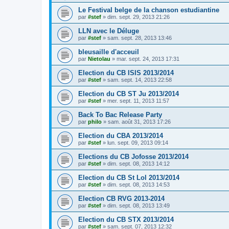
Le Festival belge de la chanson estudiantine
par
#stef
»
dim. sept. 29, 2013 21:26
LLN avec le Déluge
par
#stef
»
sam. sept. 28, 2013 13:46
bleusaille d'acceuil
par
Nietolau
»
mar. sept. 24, 2013 17:31
Election du CB ISIS 2013/2014
par
#stef
»
sam. sept. 14, 2013 22:58
Election du CB ST Ju 2013/2014
par
#stef
»
mer. sept. 11, 2013 11:57
Back To Bac Release Party
par
philo
»
sam. août 31, 2013 17:26
Election du CBA 2013/2014
par
#stef
»
lun. sept. 09, 2013 09:14
Elections du CB Jofosse 2013/2014
par
#stef
»
dim. sept. 08, 2013 14:12
Election du CB St Lol 2013/2014
par
#stef
»
dim. sept. 08, 2013 14:53
Election CB RVG 2013-2014
par
#stef
»
dim. sept. 08, 2013 13:49
Election du CB STX 2013/2014
par
#stef
»
sam. sept. 07, 2013 12:32