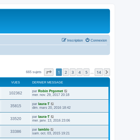
Inscription
Connexion
Page
1
sur
14
1
2
3
4
5
14
Suivant
665 sujets
…
VUES
DERNIER MESSAGE
par
Robin Prgomet
102362
mer. nov. 29, 2017 20:18
par
laura-T
35815
dim. mars 20, 2016 18:42
par
laura-T
33520
mer. janv. 13, 2016 23:06
par
lamblo
33386
sam. oct. 03, 2015 19:21