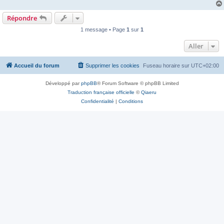
Répondre
1 message • Page
1
sur
1
Aller
Accueil du forum
Supprimer les cookies
Fuseau horaire sur
UTC+02:00
Développé par
phpBB
® Forum Software © phpBB Limited
Traduction française officielle
©
Qiaeru
Confidentialité
|
Conditions