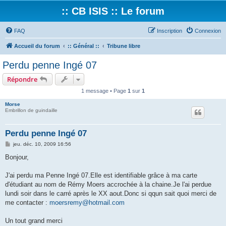
:: CB ISIS :: Le forum
FAQ
Inscription
Connexion
Accueil du forum
:: Général ::
Tribune libre
Perdu penne Ingé 07
Répondre
1 message • Page
1
sur
1
Morse
Embrillon de guindaille
Perdu penne Ingé 07
M
jeu. déc. 10, 2009 16:56
e
s
Bonjour,
s
a
g
J'ai perdu ma Penne Ingé 07.Elle est identifiable grâce à ma carte
e
d'étudiant au nom de Rémy Moers accrochée à la chaine.Je l'ai perdue
lundi soir dans le carré après le XX aout.Donc si qqun sait quoi merci de
me contacter :
moersremy@hotmail.com
Un tout grand merci