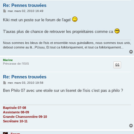
Re: Pennes trouvées
M
mar. mars 02, 2010 16:49
e
s
Kiki met un poste sur le forum de l'agel
s
a
g
T'auras plus de chance de retrouver les propriétaires comme ca
e
Nous sommes les bleus de l'isis et ensemble nous guindaillons, nous sommes tous unis,
debout comme au lit...PUuuu, Et tout ca folkloriquement, et tout ca folkloriquement...
Marine
Princesse de l'ISIS
Re: Pennes trouvées
M
mer. mars 03, 2010 19:58
e
s
Ben Philo 07 avec une etoile sur un liseret de l'isis c'est pas a philo ?
s
a
g
e
Baptisée 07-08
Assistante 08-09
Grande Chansonnière 09-10
Secrétaire 10-11
Forum