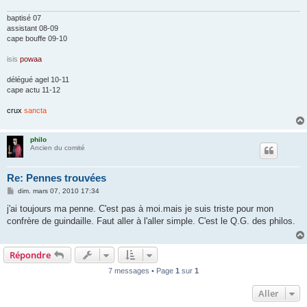
g
e
baptisé 07
assistant 08-09
cape bouffe 09-10
isis
powaa
délégué agel 10-11
cape actu 11-12
crux
sancta
philo
Ancien du comité
Re: Pennes trouvées
M
dim. mars 07, 2010 17:34
e
s
j'ai toujours ma penne. C'est pas à moi.mais je suis triste pour mon
s
confrère de guindaille. Faut aller à l'aller simple. C'est le Q.G. des philos.
a
g
e
Répondre
7 messages • Page
1
sur
1
Aller