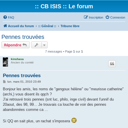
:: CB ISIS :: Le forum
FAQ
Inscription
Connexion
Accueil du forum
:: Général ::
Tribune libre
Pennes trouvées
Répondre
7 messages • Page
1
sur
1
kinshasa
Ancien du comité
Pennes trouvées
M
lun. mars 01, 2010 23:49
e
s
Bonjour les amis, les noms de "gengoux hélène" ou "meurisse catherine"
s
(archi,) vous disent ils qqch ?
a
g
J'ai retrouvé trois pennes (snt luc, philo, inge civil) devant l'unnif du
e
20aout, des 98, 99... Je trouvais ca louche de voir des pennes
abandonnées comme ca ...
Si QQ en sait plus, un rachat s'imposera