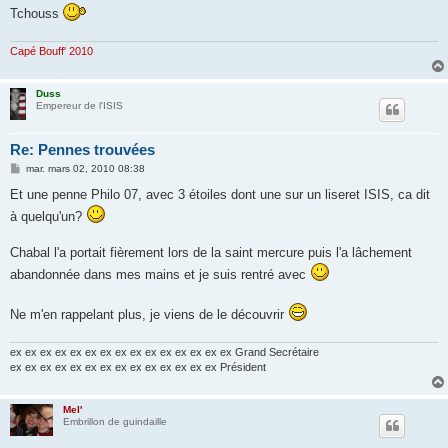
Tchouss
Capé Bouff' 2010
Duss
Empereur de l'ISIS
Re: Pennes trouvées
M
mar. mars 02, 2010 08:38
e
s
Et une penne Philo 07, avec 3 étoiles dont une sur un liseret ISIS, ca dit
s
à quelqu'un?
a
g
e
Chabal l'a portait fièrement lors de la saint mercure puis l'a lâchement
abandonnée dans mes mains et je suis rentré avec
Ne m'en rappelant plus, je viens de le découvrir
ex ex ex ex ex ex ex ex ex ex ex ex ex ex ex Grand Secrétaire
ex ex ex ex ex ex ex ex ex ex ex ex ex ex Président
Mel'
Embrillon de guindaille