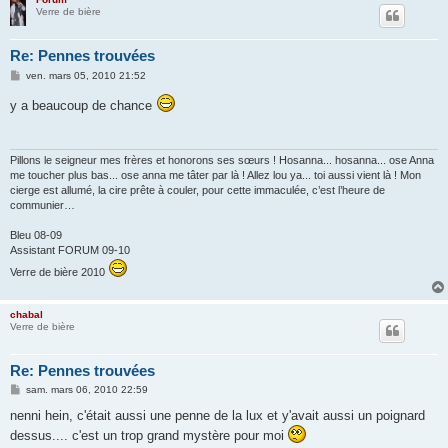
Verre de bière
Re: Pennes trouvées
M
ven. mars 05, 2010 21:52
e
s
y a beaucoup de chance
s
a
g
e
Pillons le seigneur mes frères et honorons ses sœurs ! Hosanna... hosanna... ose Anna
me toucher plus bas... ose anna me tâter par là ! Allez lou ya... toi aussi vient là ! Mon
cierge est allumé, la cire prête à couler, pour cette immaculée, c’est l’heure de
communier…
Bleu 08-09
Assistant FORUM 09-10
Verre de bière 2010
chabal
Verre de bière
Re: Pennes trouvées
M
sam. mars 06, 2010 22:59
e
s
nenni hein, c'était aussi une penne de la lux et y'avait aussi un poignard
s
dessus.... c'est un trop grand mystère pour moi
a