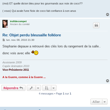
(moi) ET quelle dicton bleu pour les gourmands aux noix de coco??
( vous) Qui avale l'une Noix de coco fait confiance à son anus
trolldecompet
Ancien du comité
Re: Objet perdu bleusaille folklore
M
lun. nov. 08, 2010 21:30
e
s
Stephanie depauw a retrouvé des clés lors du rangement de la salle..
s
a
donc vois avec elle
g
e
Assistante 2009
Capée Animation 2010
Vice-Présidente 2011
A la Guerre, comme à la Guerre ...
Répondre
4 messages • Page
1
sur
1
Aller