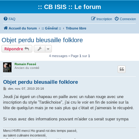
:: CB ISIS :: Le forum
FAQ
Inscription
Connexion
Accueil du forum
:: Général ::
Tribune libre
Objet perdu bleusaille folklore
Répondre
4 messages • Page
1
sur
1
Romain Fossé
Ancien du comité
Objet perdu bleusaille folklore
M
dim. nov. 07, 2010 20:16
e
s
Jeudi j'ai égaré un chapeau en paille avec un ruban rouge avec une
s
inscription du style "l'ardèchoise", j'ai cru le voir en fin de soirée sur la
a
g
tête de quelqu'un mais je ne sais plus qui c'était et j'aimerais le récupéré.
e
Si vous avez des informations pouvant m'aider ca serait super sympa
Merci HVRI merci Ho grand roi des temps passé,
au talent culinaire incontesté,