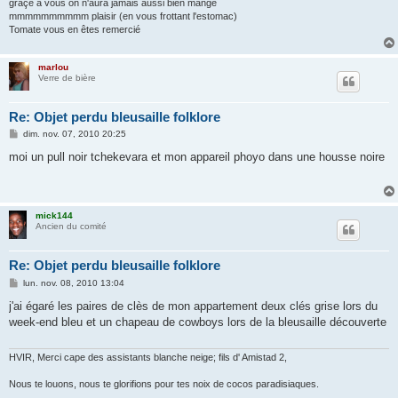
grâçe à vous on n'aura jamais aussi bien mangé
mmmmmmmmmm plaisir (en vous frottant l'estomac)
Tomate vous en êtes remercié
marlou
Verre de bière
Re: Objet perdu bleusaille folklore
M
dim. nov. 07, 2010 20:25
e
s
moi un pull noir tchekevara et mon appareil phoyo dans une housse noire
s
a
g
e
mick144
Ancien du comité
Re: Objet perdu bleusaille folklore
M
lun. nov. 08, 2010 13:04
e
s
j'ai égaré les paires de clès de mon appartement deux clés grise lors du
s
week-end bleu et un chapeau de cowboys lors de la bleusaille découverte
a
g
e
HVIR, Merci cape des assistants blanche neige; fils d' Amistad 2,
Nous te louons, nous te glorifions pour tes noix de cocos paradisiaques.